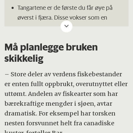
Tangartene er de første du får øye på
øverst i fjæra. Disse vokser som en
blomst, med det nyeste ytterst mot
toppen.
Må planlegge bruken
Tare finner du lenger ned i sjøen. Den
skikkelig
vokser som et hårstrå med det nyeste
nederst, nærmest stilken og festet.
– Store deler av verdens fiskebestander
er enten fullt oppbrukt, overutnyttet eller
Kilde: Norges sopp- og nyttevekstforbund
uttømt. Andelen av fiskearter som har
bærekraftige mengder i sjøen, avtar
dramatisk. For eksempel har torsken
nesten forsvunnet helt fra canadiske
kyster, forteller Bar.