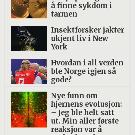
å finne sykdom i
tarmen
Insekt­forsker jakter
ukjent liv i New
York
Hvordan i all verden
ble Norge igjen så
gode?
Nye funn om
hjernens evolusjon:
– Jeg ble helt satt
ut. Min aller første
reaksjon var å