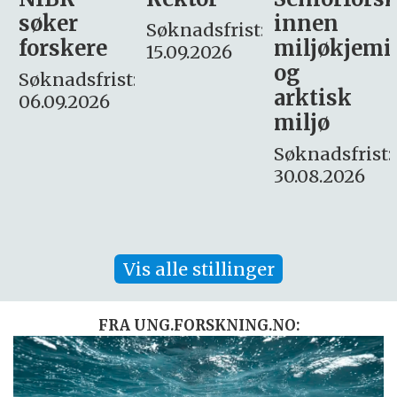
innen
søker
Søknadsfrist:
miljøkjemi
nyhetsjour
15.09.2026
og
– fast
:
arktisk
Søknadsfrist:
miljø
16. august.
Søknadsfrist:
30.08.2026
Vis alle stillinger
FRA UNG.FORSKNING.NO: