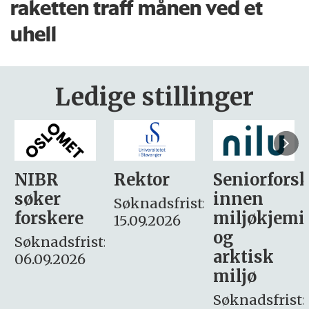
raketten traff månen ved et
uhell
Ledige stillinger
Rektor
Seniorforsker
Forskning.
innen
søker
Søknadsfrist:
miljøkjemi
nyhetsjour
15.09.2026
og
– fast
:
arktisk
Søknadsfrist:
miljø
16. august.
Søknadsfrist: