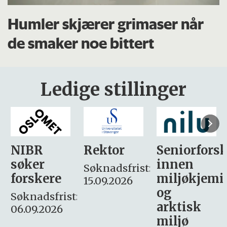
Humler skjærer grimaser når
de smaker noe bittert
Ledige stillinger
Rektor
Seniorforsker
Forskning.
innen
søker
Søknadsfrist:
miljøkjemi
nyhetsjour
15.09.2026
og
– fast
:
arktisk
Søknadsfrist:
miljø
16. august.