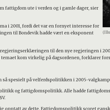
om fattigdom ute i verden og i gamle dager, sier
a i 2001, fordi det var en fornyet interesse for
(Il
ringen til Bondevik hadde vært en eksponent
 regjeringserklæringen til den nye regjeringen i 200
temaet kom virkelig på dagsordenen, forklarer for
m så spesielt på velferdspolitikken i 2005-valgkamp
olitikk og fattigdomspolitikk. Alle hadde fattigd
SV.
ig opptatt av dette. Fattigdomspolitikk scoret gansk