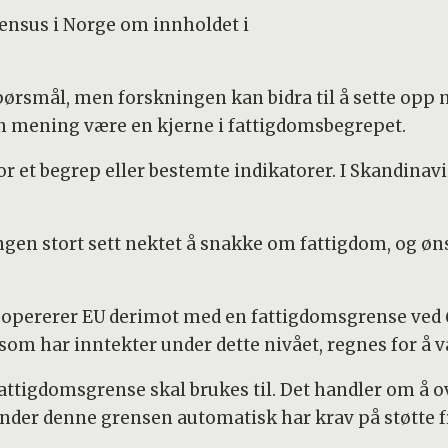
sensus i Norge om innholdet i
k spørsmål, men forskningen kan bidra til å sette opp
 mening være en kjerne i fattigdomsbegrepet.
 et begrep eller bestemte indikatorer. I Skandinavia
ngen stort sett nektet å snakke om fattigdom, og ø
rer opererer EU derimot med en fattigdomsgrense ved
om har inntekter under dette nivået, regnes for å v
k fattigdomsgrense skal brukes til. Det handler om å
r under denne grensen automatisk har krav på støtte