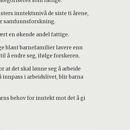
ategoriseres som fattige.
sters inntektsnivå de siste ti årene,
for samfunnsforskning.
ært en økende andel fattige.
ge blant barnefamilier lavere enn
til å endre seg, ifølge forskeren.
or at det skal lønne seg å arbeide
å innpass i arbeidslivet, blir barna
rns behov for inntekt mot det å gi