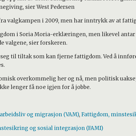
megiving, sier West Pedersen
ra valgkampen i 2009, men har inntrykk av at fattig
tigdom i Soria Moria-erklæringen, men likevel antar
e valgene, sier forskeren.
e seg til tiltak som kan fjerne fattigdom. Ved å inn
s.
onomisk overkommelig her og nå, men politisk uakse
kke lenger få noe igjen for å jobbe.
, arbeidsliv og migrasjon (VAM)
,
Fattigdom, minstesik
nstesikring og sosial integrasjon (FAMI)