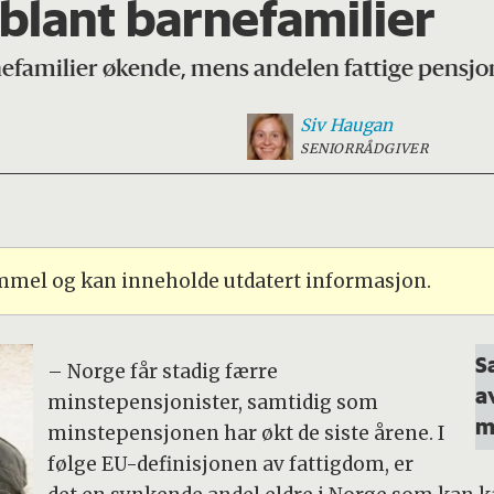
blant barnefamilier
nefamilier økende, mens andelen fattige pensjoni
Siv
Haugan
SENIORRÅDGIVER
ammel og kan inneholde utdatert informasjon.
S
– Norge får stadig færre
a
minstepensjonister, samtidig som
m
minstepensjonen har økt de siste årene. I
følge EU-definisjonen av fattigdom, er