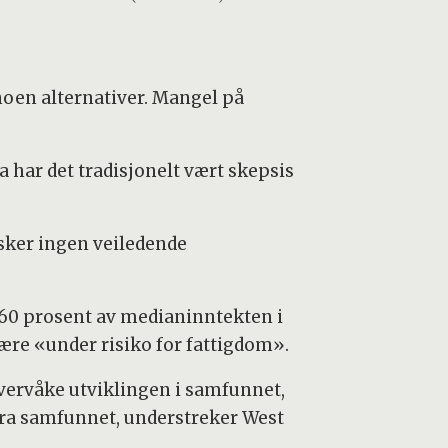
 noen alternativer. Mangel på
 har det tradisjonelt vært skepsis
nsker ingen veiledende
 60 prosent av medianinntekten i
ære «under risiko for fattigdom».
 overvåke utviklingen i samfunnet,
 fra samfunnet, understreker West