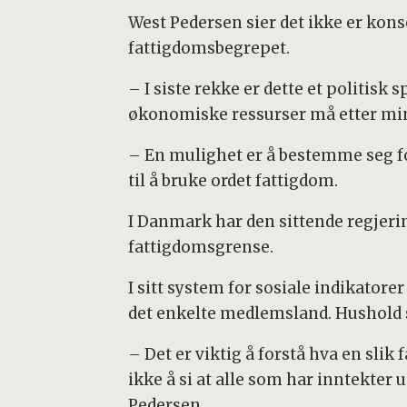
West Pedersen sier det ikke er kon
fattigdomsbegrepet.
– I siste rekke er dette et politis
økonomiske ressurser må etter min
– En mulighet er å bestemme seg for
til å bruke ordet fattigdom.
I Danmark har den sittende regjeri
fattigdomsgrense.
I sitt system for sosiale indikato
det enkelte medlemsland. Hushold s
– Det er viktig å forstå hva en sli
ikke å si at alle som har inntekte
Pedersen.