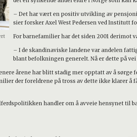
det en synkende andel eldre i Norge som kan k
– Det har vært en positiv utvikling av pensjoni
sier forsker Axel West Pedersen ved Institutt 
For barnefamilier har det siden 2001 derimot v
ært
– I de skandinaviske landene var andelen fatti
blant befolkningen generelt. Nå er dette på vei 
enere årene har blitt stadig mer opptatt av å sørge f
milier der foreldrene på tross av dette ikke klarer å f
lferdspolitikken handler om å avveie hensynet til ba