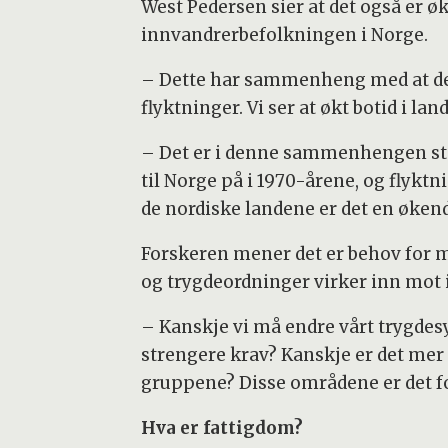
West Pedersen sier at det også er ø
innvandrerbefolkningen i Norge.
– Dette har sammenheng med at de
flyktninger. Vi ser at økt botid i la
– Det er i denne sammenhengen st
til Norge på i 1970-årene, og flykt
de nordiske landene er det en øken
Forskeren mener det er behov for
og trygdeordninger virker inn mot
– Kanskje vi må endre vårt trygdesys
strengere krav? Kanskje er det mer
gruppene? Disse områdene er det for
Hva er fattigdom?