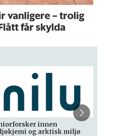
ir vanligere – trolig
Flått får skylda
rskning.no søker
PhD Fello
hetsjournalist – fast
Communic