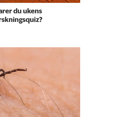
arer du ukens
rskningsquiz?