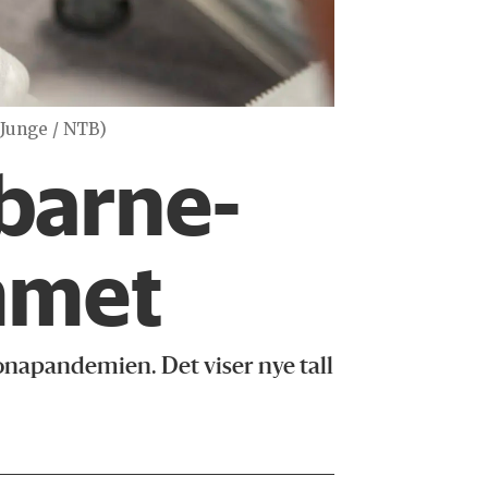
 Junge / NTB)
barne­
mmet
onapandemien. Det viser nye tall