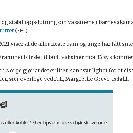
y og stabil oppslutning om vaksinene i barnevaksin
tuttet
(FHI).
2021 viser at de aller fleste barn og unge har fått 
grammet blir det tilbudt vaksiner mot 13 sykdommer
 Norge gjør at det er liten sannsynlighet for at di
eller, sier overlege ved FHI, Margrethe Greve-Isdahl.
eg!
 eller kritikk? Eller tips om noe vi bør skrive om?