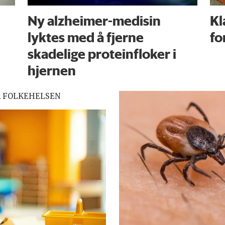
Ny alzheimer-medisin
Kl
lyktes med å fjerne
fo
skadelige proteinfloker i
hjernen
R FOLKEHELSEN