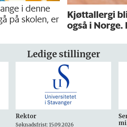
mange i denne
Kjøttallergi bl
gå på skolen, er
også i Norge. 
Ledige stillinger
Seniorforsker innen
Fo
miljøkjemi og arktisk miljø
ny