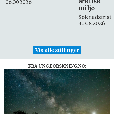
arktisk
Søknadsfrist:
miljø
16. august.
Søknadsfrist:
30.08.2026
Vis alle stillinger
FRA UNG.FORSKNING.NO: