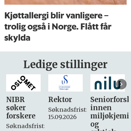
Kjøttallergi blir vanligere –
trolig også i Norge. Flått får
skylda
Ledige stillinger
Rektor
Seniorforsker
Forskning.
innen
søker
Søknadsfrist:
miljøkjemi
nyhetsjour
15.09.2026
og
– fast
: