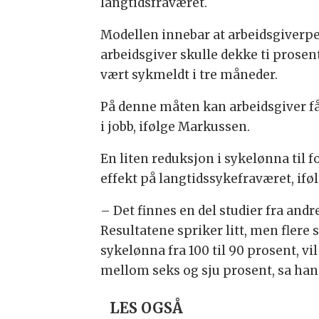
langtidsfraværet.
Modellen innebar at arbeidsgiverper
arbeidsgiver skulle dekke ti prose
vært sykmeldt i tre måneder.
På denne måten kan arbeidsgiver få
i jobb, ifølge Markussen.
En liten reduksjon i sykelønna til 
effekt på langtidssykefraværet, if
– Det finnes en del studier fra andr
Resultatene spriker litt, men flere s
sykelønna fra 100 til 90 prosent, v
mellom seks og sju prosent, sa han
LES OGSÅ