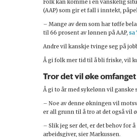
Folk kan komme i en vanskelig situa
(AAP) som gir et fall i inntekt, påp
– Mange av dem som har tøffe belast
til 66 prosent av lønnen på AAP,
sa 
Andre vil kanskje tvinge seg på jobb 
Å gi folk mer tid til å bli friske, vi
Tror det vil øke omfanget
Å gi to år med sykelønn vil ganske
– Noe av denne økningen vil motsva
er all grunn til å tro at det også v
– Slik jeg ser det, er det behov for
arbeidsgiver, sier Markussen.