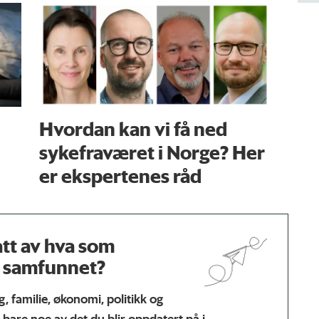
Hvordan kan vi få ned
sykefraværet i Norge? Her
er ekspertenes råd
tt av hva som
 i samfunnet?
, familie, økonomi, politikk og
r bare noe av det du blir oppdatert på i