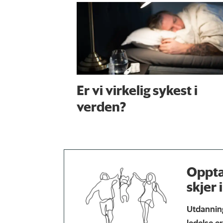
Er vi virkelig sykest i
verden?
Oppta
skjer
Utdanning
ledelse e