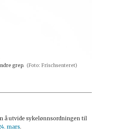
andre grep.
(Foto: Frischsenteret)
om å utvide sykelønnsordningen til
24. mars
.