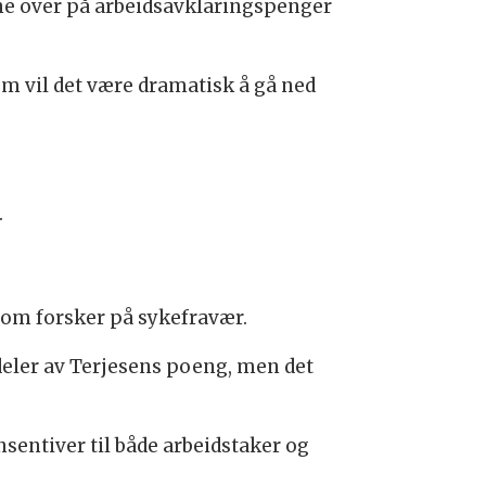
erne over på arbeidsavklaringspenger
em vil det være dramatisk å gå ned
.
som forsker på sykefravær.
deler av Terjesens poeng, men det
nsentiver til både arbeidstaker og