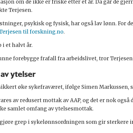
sjon om de ikke er friske etter et år. Da går de gj
ekte Terjesen.
ninger, psykisk og fysisk, har også lav lønn. For d
Terjesen til forskning.no
.
i et halvt år.
l kunne forebygge frafall fra arbeidslivet, tror Terjesen
 av ytelser
 sikkert øke sykefraværet, ifølge Simen Markussen, 
res av redusert mottak av AAP, og det er nok også 
il øke samlet omfang av ytelsesmottak.
 å gjøre grep i sykelønnsordningen som gir sterkere i