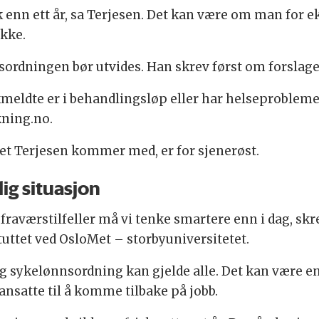
isk enn ett år, sa Terjesen. Det kan være om man for 
ykke.
ordningen bør utvides. Han skrev først om forslaget
meldte er i behandlingsløp eller har helseproblemer 
kning.no.
get Terjesen kommer med, er for sjenerøst.
lig situasjon
raværstilfeller må vi tenke smartere enn i dag, skr
uttet ved OsloMet – storbyuniversitetet.
rig sykelønnsordning kan gjelde alle. Det kan være e
 ansatte til å komme tilbake på jobb.