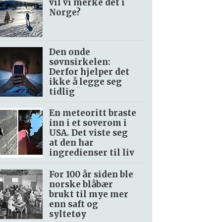
vil vi merke det i
Norge?
Den onde
søvnsirkelen:
Derfor hjelper det
ikke å legge seg
tidlig
En meteoritt braste
inn i et soverom i
USA. Det viste seg
at den har
ingredienser til liv
For 100 år siden ble
norske blåbær
brukt til mye mer
enn saft og
syltetøy