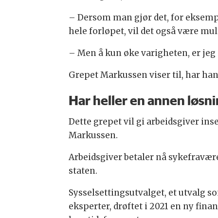
– Dersom man gjør det, for eksempe
hele forløpet, vil det også være m
– Men å kun øke varigheten, er jeg 
Grepet Markussen viser til, har han
Har heller en annen løsn
Dette grepet vil gi arbeidsgiver ins
Markussen.
Arbeidsgiver betaler nå sykefravære
staten.
Sysselsettingsutvalget, et utvalg so
eksperter, drøftet i 2021 en ny fina