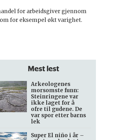
nandel for arbeidsgiver gjennom
 som for eksempel økt varighet.
Mest lest
Arkeologenes
morsomste funn:
Steinringene var
ikke laget for å
ofre til gudene. De
var spor etter barns
lek
Super El niño i år –