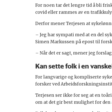
For noen tar det lengre tid å bli fr
covid eller rammes av en trafikkul
Derfor mener Terjesen at sykelønns
– Jeg har sympati med at en del syk
Simen Markussen på epost til fors
– Når det er sagt, mener jeg forsla
Kan sette folk i en vanske
For langvarige og kompliserte sykef
forsker ved Arbeidsforskningsinstit
Terjesen ser ikke for seg at en toå
om at det gir best mulighet for den