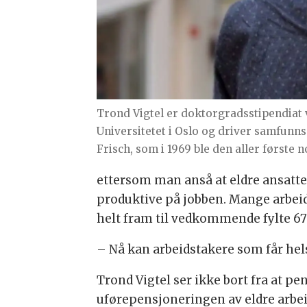
Trond Vigtel er doktorgradsstipendiat v
Universitetet i Oslo og driver samfunn
Frisch, som i 1969 ble den aller første 
ettersom man anså at eldre ansatte
produktive på jobben. Mange arbeids
helt fram til vedkommende fylte 67 å
– Nå kan arbeidstakere som får helse
Trond Vigtel ser ikke bort fra at p
uførepensjoneringen av eldre arbei