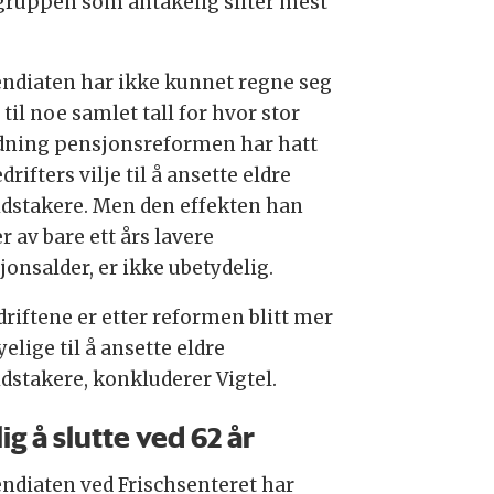
i gruppen som antakelig sliter mest
endiaten har ikke kunnet regne seg
til noe samlet tall for hvor stor
dning pensjonsreformen har hatt
drifters vilje til å ansette eldre
idstakere. Men den effekten han
r av bare ett års lavere
jonsalder, er ikke ubetydelig.
driftene er etter reformen blitt mer
yelige til å ansette eldre
idstakere, konkluderer Vigtel.
ig å slutte ved 62 år
endiaten ved Frischsenteret har