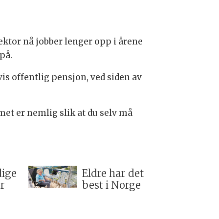
sektor nå jobber lenger opp i årene
på.
is offentlig pensjon, ved siden av
met er nemlig slik at du selv må
dige
Eldre har det
r
best i Norge