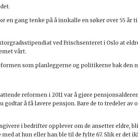
det.
kke en gang tenke på å innkalle en søker over 55 år ti
ktorgradsstipendiat ved Frischsenteret i Oslo at eldre
emet vårt.
eformen som planleggerne og politikerne bak den nep
attende reformen i 2011 var å gjøre pensjonsalderen 
u godtar å få lavere pensjon. Bare de to tredeler av
sgivere i bedrifter opplever om de ansetter eldre, bl
ed at hun eller han ble til de fylte 67. Slik er det ik