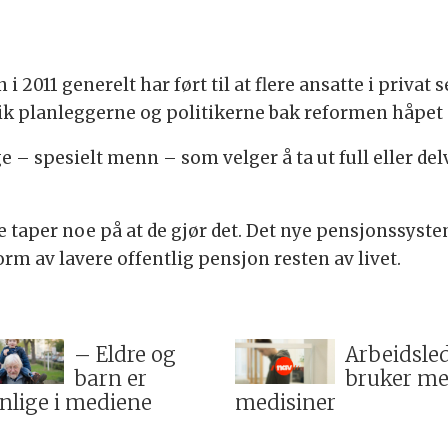
2011 generelt har ført til at flere ansatte i privat 
lik planleggerne og politikerne bak reformen håpet 
– spesielt menn – som velger å ta ut full eller delv
ke taper noe på at de gjør det. Det nye pensjonssyste
 form av lavere offentlig pensjon resten av livet.
– Eldre og
Arbeidsle
barn er
bruker me
nlige i mediene
medisiner