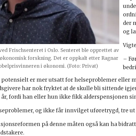
unde
ordn
der 
og la
Vigte
ed Frischsenteret i Oslo. Senteret ble opprettet av
søkonomisk forskning. Det er oppkalt etter Ragnar
– Fø
nobelprisvinneren i økonomi. (Foto: Privat)
bedr
 potensielt er mer utsatt for helseproblemer eller 
givere har nok fryktet at de skulle bli sittende ig
r, fordi han eller hun ikke fikk alderspensjonen sin
problemer, og ikke får innvilget uføretrygd, tre ut a
ensjonsreformen på denne måten også kan ha bidratt 
dstakere.