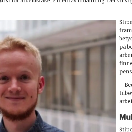
størst for arbeidstakere med lav utdanning. Det vil s
Stip
fram 
bety
på be
arbe
finne
pens
– Be
tilbø
arbe
Mul
Stip