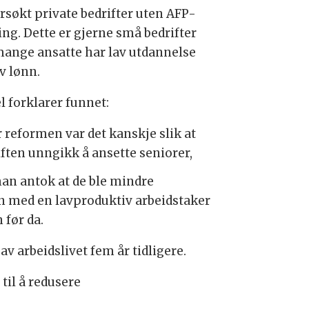
rsøkt private bedrifter uten AFP-
ing. Dette er gjerne små bedrifter
mange ansatte har lav utdannelse
v lønn.
l forklarer funnet:
r reformen var det kanskje slik at
iften unngikk å ansette seniorer,
man antok at de ble mindre
jen med en lavproduktiv arbeidstaker
 før da.
v arbeidslivet fem år tidligere.
til å redusere