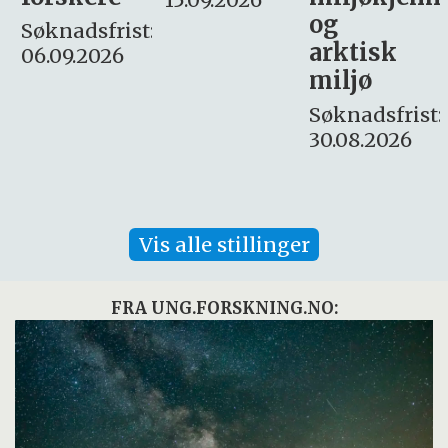
og
– fast
:
arktisk
Søknadsfrist:
miljø
16. august.
Søknadsfrist:
30.08.2026
Vis alle stillinger
FRA UNG.FORSKNING.NO: