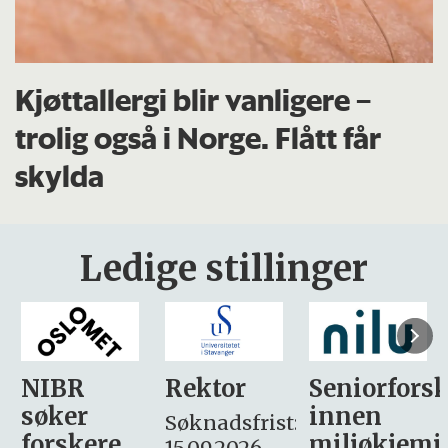
Kjøttallergi blir vanligere –
trolig også i Norge. Flått får
skylda
Ledige stillinger
Rektor
Seniorforsker
Forskning.
innen
søker
Søknadsfrist:
miljøkjemi
nyhetsjour
15.09.2026