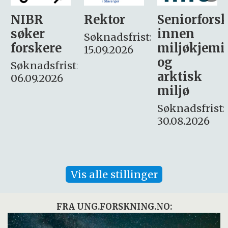
Rektor
Seniorforsker
Forskning.
innen
søker
Søknadsfrist:
miljøkjemi
nyhetsjour
15.09.2026
og
– fast
:
arktisk
Søknadsfrist:
miljø
16. august.
Søknadsfrist:
30.08.2026
Vis alle stillinger
FRA UNG.FORSKNING.NO: