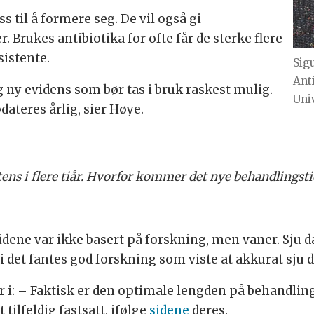
ss til å formere seg. De vil også gi
. Brukes antibiotika for ofte får de sterke flere
sistente.
Sig
Ant
 ny evidens som bør tas i bruk raskest mulig.
Univ
ateres årlig, sier Høye.
ens i flere tiår. Hvorfor kommer det nye behandlingsti
ene var ikke basert på forskning, men vaner. Sju da
di det fantes god forskning som viste at akkurat sju 
i: – Faktisk er den optimale lengden på behandlin
tilfeldig fastsatt, ifølge
sidene
deres.