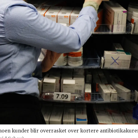
oen kunder blir overrasket over kortere antibiotikakurer.