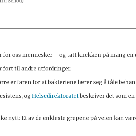
grid Schou)
ur for oss mennesker – og tatt knekken på mang en
fort til andre utfordringer.
tørre er faren for at bakteriene lærer seg å tåle beha
resistens, og
Helsedirektoratet
beskriver det som en 
nke nytt: Et av de enkleste grepene på veien kan være