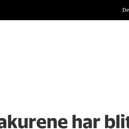
De
­­kurene har bli