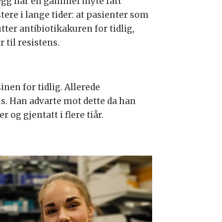
llegg har en gammel myte fått
tere i lange tider: at pasienter som
tter antibiotikakuren for tidlig,
r til resistens.
inen for tidlig. Allerede
ns. Han advarte mot dette da han
og gjentatt i flere tiår.