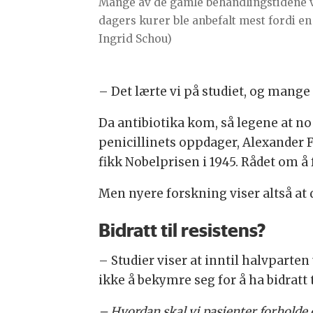
Mange av de gamle behandlingstidene va
dagers kurer ble anbefalt mest fordi en
Ingrid Schou)
– Det lærte vi på studiet, og mange
Da antibiotika kom, så legene at noe
penicillinets oppdager, Alexander 
fikk Nobelprisen i 1945. Rådet om å 
Men nyere forskning viser altså at
Bidratt til resistens?
– Studier viser at inntil halvparten 
ikke å bekymre seg for å ha bidratt t
– Hvordan skal vi pasienter forholde o