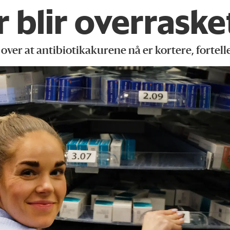
r blir overraske
 over at antibiotikakurene nå er kortere, forte