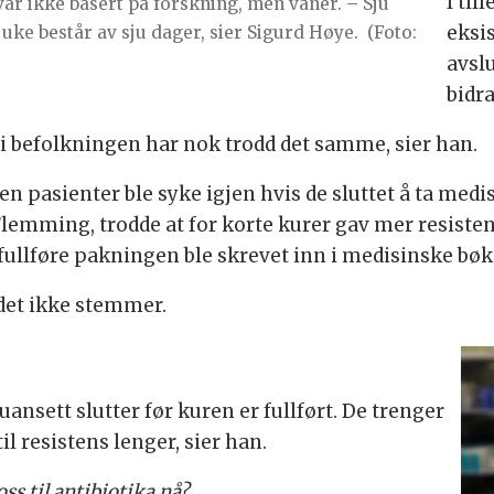
I ti
r ikke basert på forskning, men vaner. – Sju
eksis
 uke består av sju dager, sier Sigurd Høye.
(Foto:
avslu
bidra
 i befolkningen har nok trodd det samme, sier han.
n pasienter ble syke igjen hvis de sluttet å ta medis
Flemming, trodde at for korte kurer gav mer resiste
fullføre pakningen ble skrevet inn i medisinske bøker 
 det ikke stemmer.
uansett slutter før kuren er fullført. De trenger
il resistens lenger, sier han.
ss til antibiotika nå?