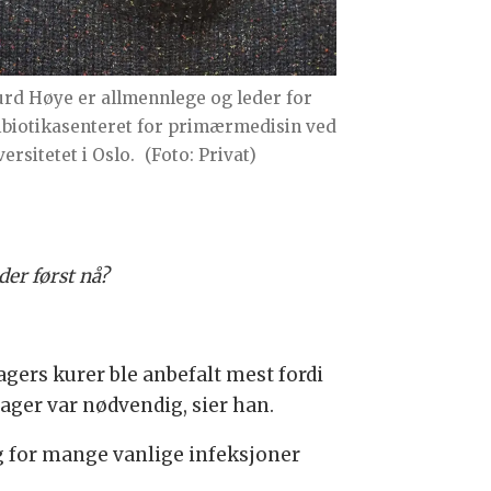
urd Høye er allmennlege og leder for
ibiotikasenteret for primærmedisin ved
ersitetet i Oslo.
(Foto: Privat)
der først nå?
gers kurer ble anbefalt mest fordi
dager var nødvendig, sier han.
g for mange vanlige infeksjoner