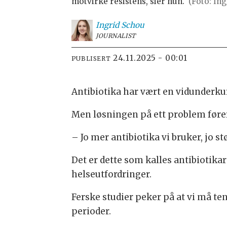
motvirke resistens, sier hun.
(Foto: In
Ingrid
Schou
JOURNALIST
24.11.2025 - 00:01
PUBLISERT
Antibiotika har vært en vidunderk
Men løsningen på ett problem fører 
– Jo mer antibiotika vi bruker, jo s
Det er dette som kalles antibiotika
helseutfordringer.
Ferske studier peker på at vi må te
perioder.