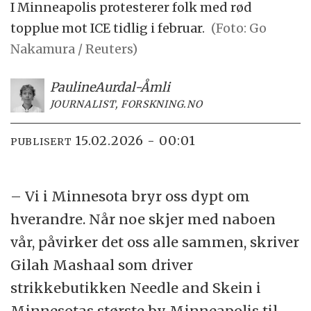
I Minneapolis protesterer folk med rød
topplue mot ICE tidlig i februar.
(Foto: Go
Nakamura / Reuters)
Pauline
Aurdal-Åmli
JOURNALIST, FORSKNING.NO
15.02.2026 - 00:01
PUBLISERT
– Vi i Minnesota bryr oss dypt om
hverandre. Når noe skjer med naboen
vår, påvirker det oss alle sammen, skriver
Gilah Mashaal som driver
strikkebutikken Needle and Skein i
Minnesotas største by Minneapolis til