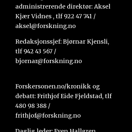
administrerende direktør: Aksel
Kjær Vidnes , tlf 922 47 741 /
aksel@forskning.no
Redaksjonssjef: Bjørnar Kjensli,
tlf 942 43 567 /
bjornar@forskning.no
Forskersonen.no/kronikk og
debatt: Frithjof Eide Fjeldstad, tlf
480 98 388 /
frithjof@forskning.no
Daglig leder: Even Hallgren