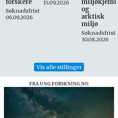
miljøkjemi
nyhetsjour
15.09.2026
og
– fast
:
arktisk
Søknadsfrist:
miljø
16. august.
Søknadsfrist:
30.08.2026
Vis alle stillinger
FRA UNG.FORSKNING.NO: