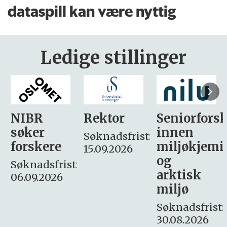
dataspill kan være nyttig
Ledige stillinger
Rektor
Seniorforsker
Forskning.
innen
søker
Søknadsfrist:
miljøkjemi
nyhetsjour
15.09.2026
og
– fast
:
arktisk
Søknadsfrist:
miljø
16. august.
Søknadsfrist:
30.08.2026