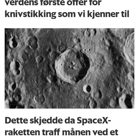
verdens første offer for
knivstikking som vi kjenner til
Dette skjedde da SpaceX-
raketten traff månen ved et