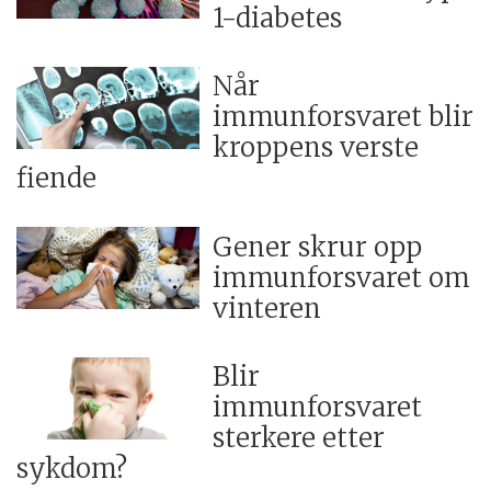
1-diabetes
Når
immunforsvaret blir
kroppens verste
fiende
Gener skrur opp
immunforsvaret om
vinteren
Blir
immunforsvaret
sterkere etter
sykdom?