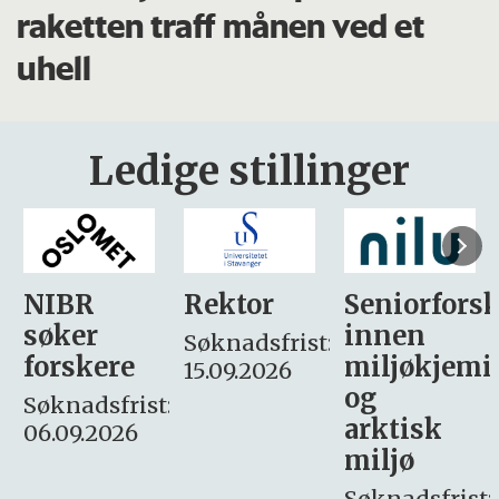
raketten traff månen ved et
uhell
Ledige stillinger
Rektor
Seniorforsker
Forskning.
innen
søker
Søknadsfrist:
miljøkjemi
nyhetsjour
15.09.2026
og
– fast
:
arktisk
Søknadsfrist:
miljø
16. august.
Søknadsfrist: