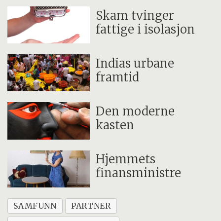
Skam tvinger
fattige i isolasjon
Indias urbane
framtid
Den moderne
kasten
Hjemmets
finansministre
SAMFUNN
PARTNER