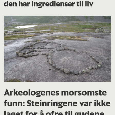
den har ingredienser til liv
Arkeologenes morsomste
funn: Steinringene var ikke
laget for å ofre til gudene.