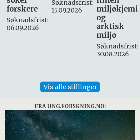
innen
søker
Søknadsfrist:
miljøkjemi
nyhetsjour
15.09.2026
og
– fast
:
arktisk
Søknadsfrist:
miljø
16. august.
Søknadsfrist:
30.08.2026
Vis alle stillinger
FRA UNG.FORSKNING.NO: