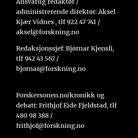
Ansvarlig redaktør /
administrerende direktør: Aksel
Kjær Vidnes , tlf 922 47 741 /
aksel@forskning.no
Redaksjonssjef: Bjørnar Kjensli,
tlf 942 43 567 /
bjornar@forskning.no
Forskersonen.no/kronikk og
debatt: Frithjof Eide Fjeldstad, tlf
480 98 388 /
frithjof@forskning.no