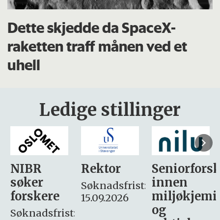
Dette skjedde da SpaceX-
raketten traff månen ved et
uhell
Ledige stillinger
Rektor
Seniorforsker
Forskning.
innen
søker
Søknadsfrist:
miljøkjemi
nyhetsjour
15.09.2026
og
– fast
: