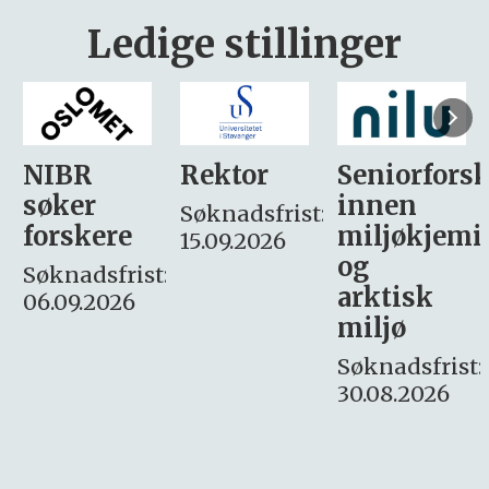
Ledige stillinger
Rektor
Seniorforsker
Forskning.
innen
søker
Søknadsfrist:
miljøkjemi
nyhetsjour
15.09.2026
og
– fast
:
arktisk
Søknadsfrist:
miljø
16. august.
Søknadsfrist:
30.08.2026