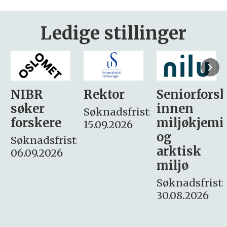
Ledige stillinger
Rektor
Seniorforsker
Forskning.
innen
søker
Søknadsfrist:
miljøkjemi
nyhetsjour
15.09.2026
og
– fast
:
arktisk
Søknadsfrist:
miljø
16. august.
Søknadsfrist:
30.08.2026