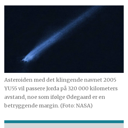
Asteroiden med det klingende navnet 2005
YU55 vil passere Jorda på 320 000 kilometers
avstand, noe som ifølge Ødegaard er en
betryggende margin. (Foto: NASA)