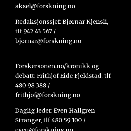
aksel@forskning.no
Redaksjonssjef: Bjørnar Kjensli,
tlf 942 43 567 /
bjornar@forskning.no
Forskersonen.no/kronikk og
debatt: Frithjof Eide Fjeldstad, tlf
480 98 388 /
frithjof@forskning.no
Daglig leder: Even Hallgren
Stranger, tlf 480 59 100 /
even@forskning.no