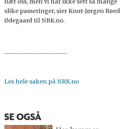
nær oss, men vi har ikke sett så mange
slike passeringer, sier Knut-Jørgen Røed
Ødegaard til NRK.no.
____________________
Les hele saken på NRK.no
SE OGSÅ