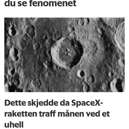
du se fenomenet
Dette skjedde da SpaceX-
raketten traff månen ved et
uhell