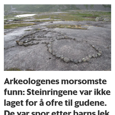
Arkeologenes morsomste
funn: Steinringene var ikke
laget for å ofre til gudene.
De var spor etter barns lek