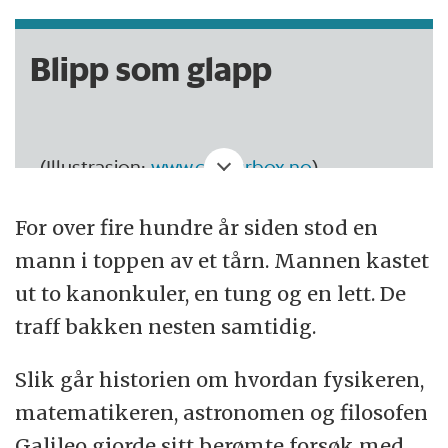
Blipp som glapp
(Illustrasjon:
www.colourbox.no
)
I denne kommentarspalten flyr
For over fire hundre år siden stod en
forskning.nos journalist Arnfinn Christensen
mann i toppen av et tårn. Mannen kastet
lavt under nyhetsradaren og kretser over
ut to kanonkuler, en tung og en lett. De
grenselandet mellom naturvitenskap og
traff bakken nesten samtidig.
filosofi.
Slik går historien om hvordan fysikeren,
matematikeren, astronomen og filosofen
Galileo gjorde sitt berømte forsøk med