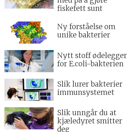
med på å gjøre
fiskefett sunt
Ny forståelse om
unike bakterier
Nytt stoff ødelegger
for E.coli-bakterien
Slik lurer bakterier
immunsystemet
Slik unngår du at
kjæledyret smitter
deg