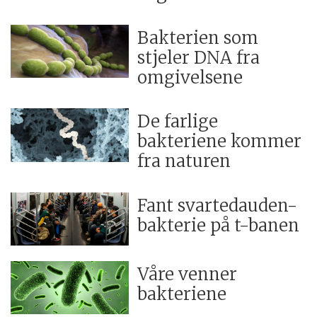
Bakterien som
stjeler DNA fra
omgivelsene
De farlige
bakteriene kommer
fra naturen
Fant svartedauden-
bakterie på t-banen
Våre venner
bakteriene