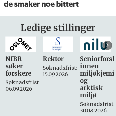
de smaker noe bittert
Ledige stillinger
Rektor
Seniorforsker
Forskning.
innen
søker
Søknadsfrist:
miljøkjemi
nyhetsjour
15.09.2026
og
– fast
:
arktisk
Søknadsfrist:
miljø
16. august.
Søknadsfrist:
30.08.2026