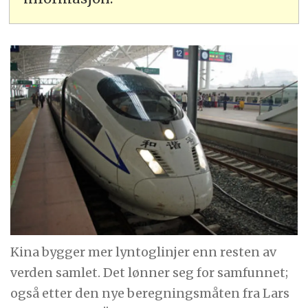
Kina bygger mer lyntoglinjer enn resten av
verden samlet. Det lønner seg for samfunnet;
også etter den nye beregningsmåten fra Lars