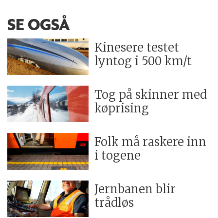
SE OGSÅ
Kinesere testet
lyntog i 500 km/t
Tog på skinner med
køprising
Folk må raskere inn
i togene
Jernbanen blir
trådløs