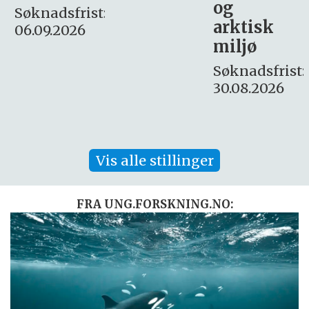
og
– fast
:
arktisk
Søknadsfrist:
miljø
16. august.
Søknadsfrist:
30.08.2026
Vis alle stillinger
FRA UNG.FORSKNING.NO: