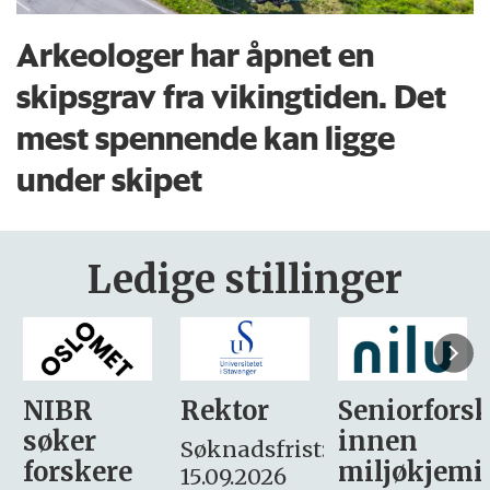
Arkeologer har åpnet en
skipsgrav fra vikingtiden. Det
mest spennende kan ligge
under skipet
Ledige stillinger
Rektor
Seniorforsker
Forskning.
innen
søker
Søknadsfrist:
miljøkjemi
nyhetsjour
15.09.2026