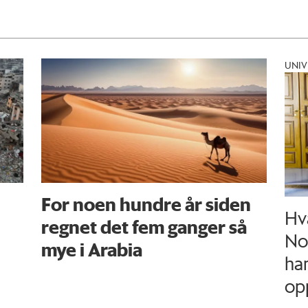
UNIV
For noen hundre år siden
Hv
regnet det fem ganger så
No
mye i Arabia
han
op