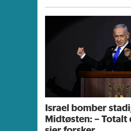
Israel bomber stadig
Midtøsten: – Total
sier forsker