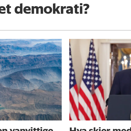
 et demokrati?
n vanvittige
Hva skjer me