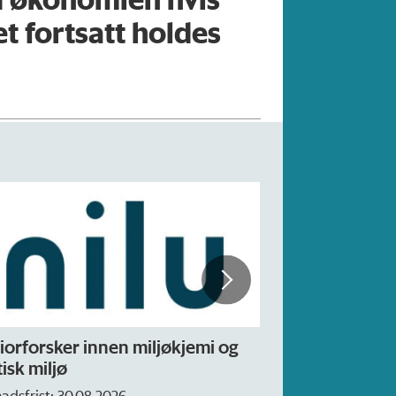
 fortsatt holdes
iorforsker innen miljøkjemi og
Forskning.no 
isk miljø
– fast
adsfrist: 30.08.2026
Søknadsfrist: 16. 