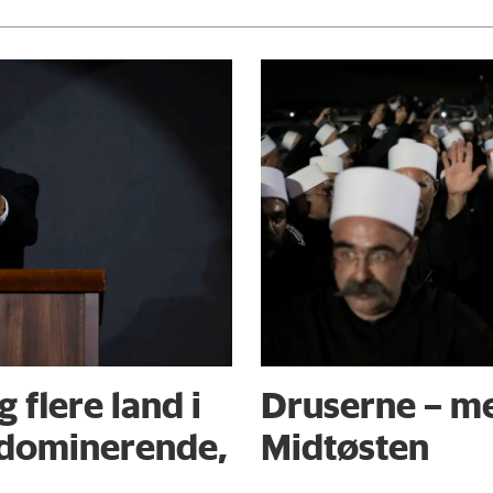
 flere land i
Druserne – me
t dominerende,
Midtøsten