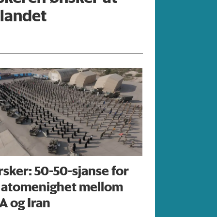
 landet
rsker: 50-50-sjanse for
 atomenighet mellom
A og Iran