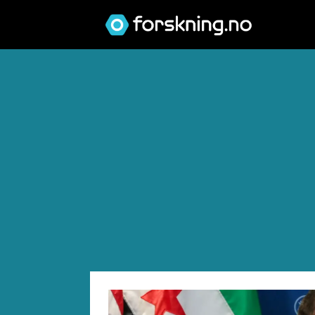
Tag:
midtøsten