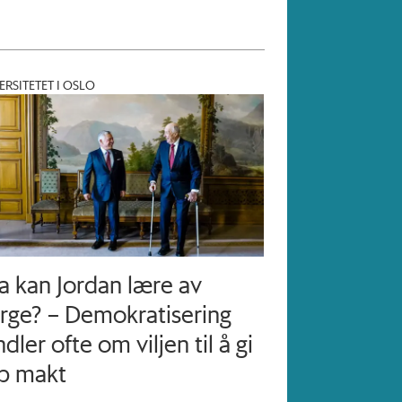
ERSITETET I OSLO
a kan Jordan lære av
rge? – Demokratisering
dler ofte om viljen til å gi
p makt