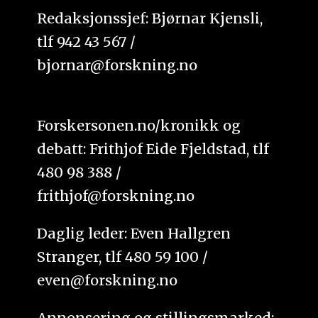
Redaksjonssjef: Bjørnar Kjensli,
tlf 942 43 567 /
bjornar@forskning.no
Forskersonen.no/kronikk og
debatt: Frithjof Eide Fjeldstad, tlf
480 98 388 /
frithjof@forskning.no
Daglig leder: Even Hallgren
Stranger, tlf 480 59 100 /
even@forskning.no
Annonsering og stillingsmarked: