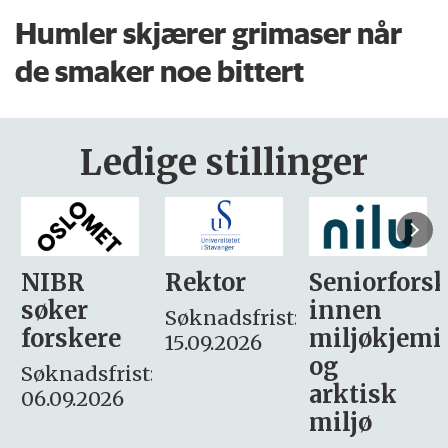
Humler skjærer grimaser når
de smaker noe bittert
Ledige stillinger
Rektor
Seniorforsker
Forskning.
innen
søker
Søknadsfrist:
miljøkjemi
nyhetsjour
15.09.2026
og
– fast
:
arktisk
Søknadsfrist:
miljø
16. august.