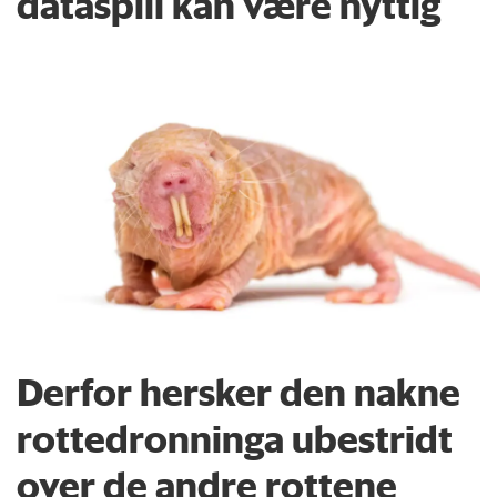
dataspill kan være nyttig
Derfor hersker den nakne
rottedronninga ubestridt
over de andre rottene