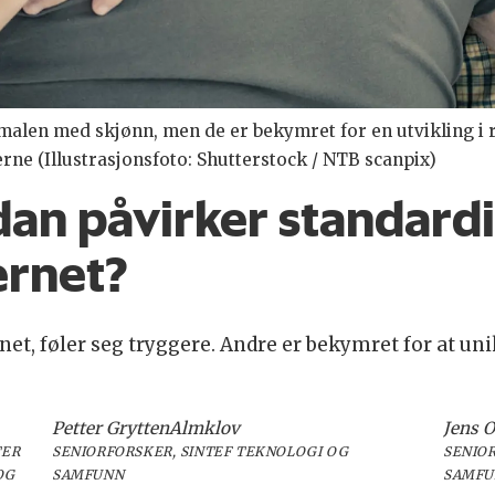
alen med skjønn, men de er bekymret for en utvikling i r
rne (Illustrasjonsfoto: Shutterstock / NTB scanpix)
an påvirker standardi
ernet?
t, føler seg tryggere. Andre er bekymret for at uni
Petter Grytten
Almklov
Jens O
TER
SENIORFORSKER, SINTEF TEKNOLOGI OG
SENIO
OG
SAMFUNN
SAMFU