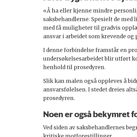
«Å ha eller kjenne mindre personli
saksbehandlerne. Spesielt de med lit
med få muligheter til gradvis opplæ
ansvar i arbeidet som krevende og 
I denne forbindelse framstår en pr
undersøkelsesarbeidet blir utført ko
henhold til prosedyren.
Slik kan malen også oppleves å bidr
ansvarsfølelsen. I stedet dreies 
prosedyren.
Noen er også bekymret f
Ved siden av saksbehandlernes begru
kritiske motforestillinger.