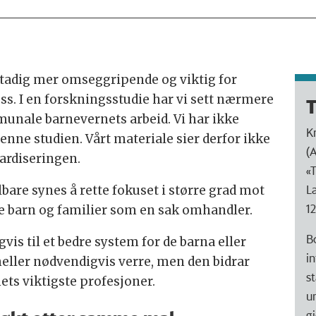
 stadig mer omseggripende og viktig for
ss. I en forskningsstudie har vi sett nærmere
T
unale barnevernets arbeid. Vi har ikke
K
denne studien. Vårt materiale sier derfor ikke
(
ardiseringen.
«T
L
are synes å rette fokuset i større grad mot
1
e barn og familier som en sak omhandler.
B
is til et bedre system for de barna eller
i
heller nødvendigvis verre, men den bidrar
s
ets viktigste profesjoner.
u
g