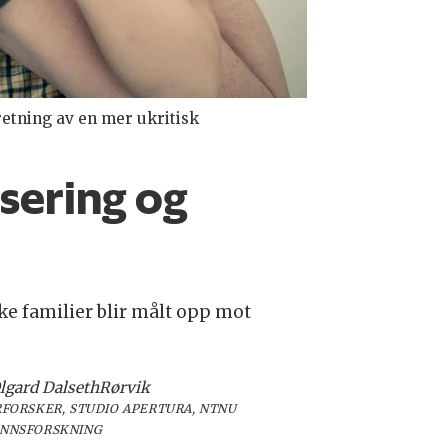
etning av en mer ukritisk
sering og
ke familier blir målt opp mot
lgard Dalseth
Rørvik
RFORSKER, STUDIO APERTURA, NTNU
NNSFORSKNING