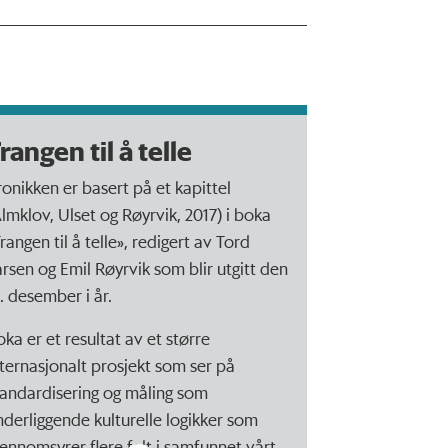
rangen til å telle
ronikken er basert på et kapittel
Almklov, Ulset og Røyrvik, 2017) i boka
rangen til å telle», redigert av Tord
arsen og Emil Røyrvik som blir utgitt den
2. desember i år.
oka er et resultat av et større
nternasjonalt prosjekt som ser på
tandardisering og måling som
nderliggende kulturelle logikker som
jennomsyrer flere felt i samfunnet vårt.