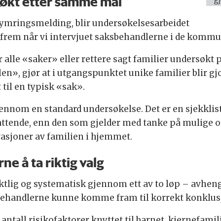
rsøkt etter samme mal
ekymringsmelding, blir undersøkelsesarbeidet
om frem når vi intervjuet saksbehandlerne i de komm
r alle «saker» eller rettere sagt familier undersøkt
en», gjør at i utgangspunktet unike familier blir 
 til en typisk «sak».
nnom en standard undersøkelse. Det er en sjekklist
attende, enn den som gjelder med tanke på mulige o
vasjoner av familien i hjemmet.
e å ta riktig valg
ktlig og systematisk gjennom ett av to løp – avhe
behandlerne kunne komme fram til korrekt konklus
e antall risikofaktorer knyttet til barnet, kjernefa