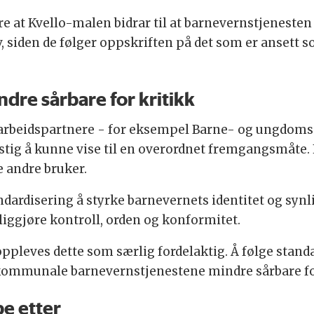
re at Kvello-malen bidrar til at barnevernstjeneste
v, siden de følger oppskriften på det som er ansett 
dre sårbare for kritikk
arbeidspartnere - for eksempel Barne- og ungdomsp
tig å kunne vise til en overordnet fremgangsmåte.
e andre bruker.
andardisering å styrke barnevernets identitet og sy
nliggjøre kontroll, orden og konformitet.
pleves dette som særlig fordelaktig. Å følge stand
 kommunale barnevernstjenestene mindre sårbare for
be etter