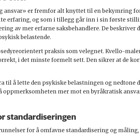
g ansvar» er fremfor alt knyttet til en bekymring f
e erfaring, og som i tillegg går inn i sin første stil
ring av mer erfarne saksbehandlere. De beskriver de
psykisk belastende.
osedyreorientert praksis som velegnet. Kvello-malen
rrekt, i det minste formelt sett. Den sikrer at de k
a til å lette den psykiske belastningen og nedtone 
altså oppmerksomheten mer mot en byråkratisk ansva
or standardiseringen
nnelser for å omfavne standardisering og måling, vi