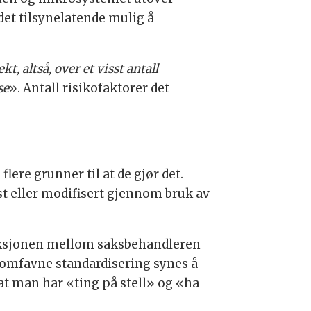
det tilsynelatende mulig å
t, altså, over et visst antall
se
». Antall risikofaktorer det
lere grunner til at de gjør det.
øst eller modifisert gjennom bruk av
raksjonen mellom saksbehandleren
å omfavne standardisering synes å
t man har «ting på stell» og «ha