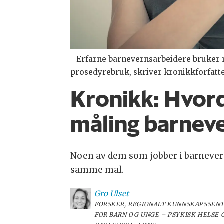
- Erfarne barnevernsarbeidere bruker m
prosedyrebruk, skriver kronikkforfatte
Kronikk:
Hvord
måling barnev
Noen av dem som jobber i barneverne
samme mal.
Gro
Ulset
FORSKER, REGIONALT KUNNSKAPSSEN
FOR BARN OG UNGE – PSYKISK HELSE 