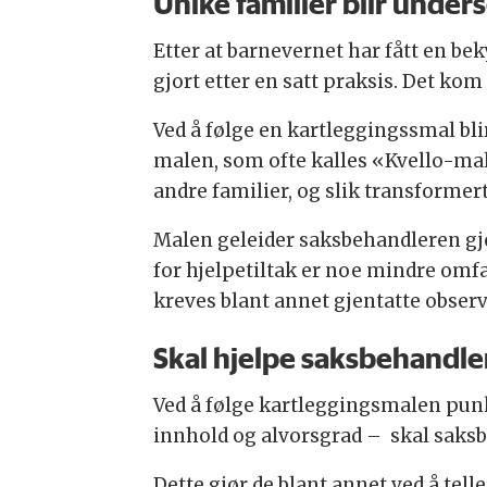
Unike familier blir unde
Etter at barnevernet har fått en b
gjort etter en satt praksis. Det k
Ved å følge en kartleggingssmal bli
malen, som ofte kalles «Kvello-mal
andre familier, og slik transformert
Malen geleider saksbehandleren gje
for hjelpetiltak er noe mindre omf
kreves blant annet gjentatte obser
Skal hjelpe saksbehandlern
Ved å følge kartleggingsmalen pun
innhold og alvorsgrad – skal saks
Dette gjør de blant annet ved å tell