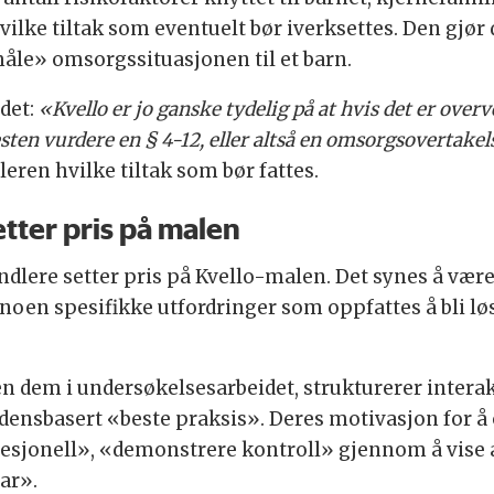
vilke tiltak som eventuelt bør iverksettes. Den gjør 
åle» omsorgssituasjonen til et barn.
det:
«Kvello er jo ganske tydelig på at hvis det er overvek
ten vurdere en § 4-12, eller altså en omsorgsovertakel
leren hvilke tiltak som bør fattes.
tter pris på malen
lere setter pris på Kvello-malen. Det synes å være f
il noen spesifikke utfordringer som oppfattes å bli l
en dem i undersøkelsesarbeidet, strukturerer inte
vidensbasert «beste praksis». Deres motivasjon for 
esjonell», «demonstrere kontroll» gjennom å vise a
ar».