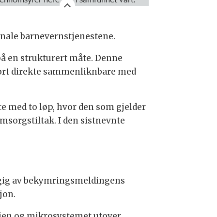
unale barnevernstjenestene.
 på en strukturert måte. Denne
gjort direkte sammenliknbare med
e med to løp, hvor den som gjelder
msorgstiltak. I den sistnevnte
ngig av bekymringsmeldingens
jon.
milien og mikrosystemet utover