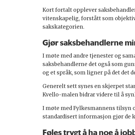
Kort fortalt opplever saksbehandle
vitenskapelig, forstått som objekti
sakskategorien.
Gjør saksbehandlerne min
I møte med andre tjenester og sam
saksbehandlerne det også som guns
og et språk, som ligner på det det d
Generelt sett synes en skjerpet st
Kvello-malen bidrar videre til å sy
I møte med Fylkesmannens tilsyn op
standardisert informasjon gjør de
Føles trygt å ha noe å job