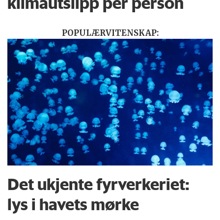
klimautslipp per person
POPULÆRVITENSKAP:
Det ukjente fyrverkeriet:
lys i havets mørke