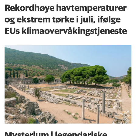
Rekordhøye havtemperaturer
og ekstrem tørke i juli, ifølge
EUs klima­overvåkings­tjeneste
Mysterium i legendariske