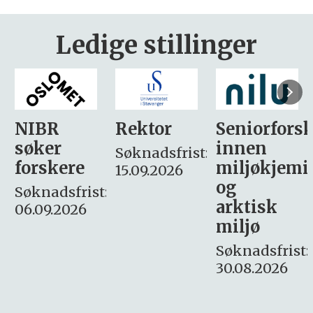
Ledige stillinger
Rektor
Seniorforsker
Forskning.
innen
søker
Søknadsfrist:
miljøkjemi
nyhetsjour
15.09.2026
og
– fast
:
arktisk
Søknadsfrist:
miljø
16. august.
Søknadsfrist:
30.08.2026