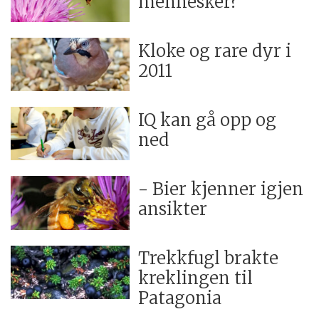
mennesker?
Kloke og rare dyr i
2011
IQ kan gå opp og
ned
- Bier kjenner igjen
ansikter
Trekkfugl brakte
kreklingen til
Patagonia