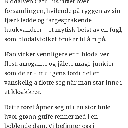
Blodalven Catullus ruver over
World of Warcraft, på den amerikanske
forsamlingen, hvilende på ryggen av sin
Azeroth:
Planeten hvor World of Warcraft
serveren Earthen Ring.
fjærkledde og fargesprakende
finner sted.
Over tre dager diskuterte de faglige
haukvandrer - et mytisk beist av en fugl,
klasse:
I WoW må du velge rase og klasse
spørsmål og herjet rundt i Azeroth.
som blodalvfolket bruker til å ri på.
for din spillfigur. Klassene som finnes er
Han virker vennligere enn blodalver
warrior, priest, warlock, rogue, mage, druid,
flest, arrogante og jålete magi-junkier
hunter, shaman eller paladin.
som de er - muligens fordi det er
level:
et mål på din erfaring, dine krefter
vanskelig å flotte seg når man står inne i
eller dine ferdigheter som spiller i et
et kloakkrør.
bestemt spill. I Wow er maksimum level 70.
Dette røret åpner seg ut i en stor hule
Lok’tar:
Et krigsrop på ork-språket. Det
hvor grønn guffe renner ned i en
betyr seier, og brukes også som en hilsen.
boblende dam. Vi befinner oss i