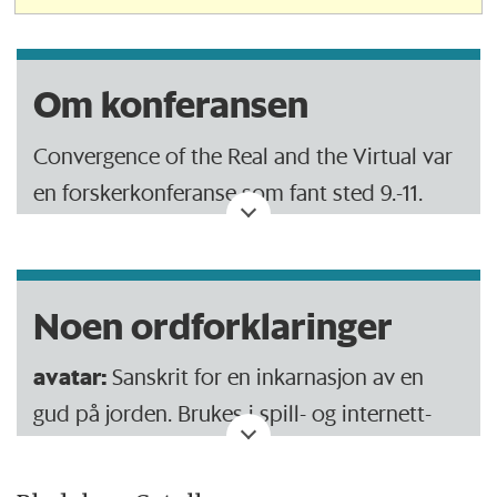
Om konferansen
Convergence of the Real and the Virtual var
en forskerkonferanse som fant sted 9.-11.
mai.
Til sammen var rundt 200 forskere innom.
Noen ordforklaringer
For å delta var det ingen lange reiser, ingen
avatar:
Sanskrit for en inkarnasjon av en
hotellrom.
gud på jorden. Brukes i spill- og internett-
Forskerne brukte isteden sine egne
sammenheng om en grafisk representasjon
datamaskiner til å logge inn i dataspillet
av deg.