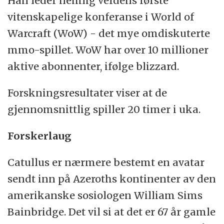
Han leder nemlig verdens første
En spiller som tar loot som
vitenskapelige konferanse i World of
han eller hun ikke har rett på.
Warcraft (WoW) - det mye omdiskuterte
mmo-spillet. WoW har over 10 millioner
aktive abonnenter, ifølge blizzard.
Forskningsresultater viser at de
gjennomsnittlig spiller 20 timer i uka.
Forskerlaug
Catullus er nærmere bestemt en avatar
sendt inn på Azeroths kontinenter av den
amerikanske sosiologen William Sims
Bainbridge. Det vil si at det er 67 år gamle