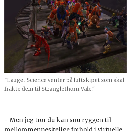
"Lauget Science venter på luftskipet som skal
frakte dem til Stranglethorn Vale."
- Men jeg tror du kan snu ryggen til
mellommenneskelige forhold i virtuelle