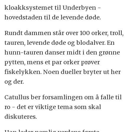
kloakksystemet til Underbyen -
lol, rofl og lmao:
Laughing out loud, rolling
hovedstaden til de levende døde.
on the floor laughing og laughing my ass off.
Rundt dammen står over 100 orker, troll,
loot:
Ting eller penger som spillere får fra
tauren, levende døde og blodalver. En
mobs eller kontainere.
hunn-tauren danser midt i den grønne
mobs:
pytten, mens et par orker prøver
Forkortelse for mobile objects - en
fiskelykken. Noen dueller bryter ut her
enhet i spillet som ikke er en spiller. Mobs
og der.
har den funksjonen at de skal drepes for å
øke erfaring og level i spillet, for å fullføre
Catullus ber forsamlingen om å falle til
oppdrag, eller for å få tak i loot.
ro - det er viktige tema som skal
mmo:
diskuteres.
Massively multiplayer online game.
ninja-looter: