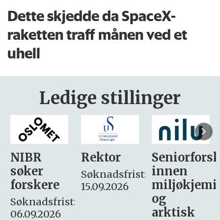
Dette skjedde da SpaceX-
raketten traff månen ved et
uhell
Ledige stillinger
Rektor
Seniorforsker
Forskning.
innen
søker
Søknadsfrist:
miljøkjemi
nyhetsjour
15.09.2026
og
– fast
:
arktisk
Søknadsfrist: