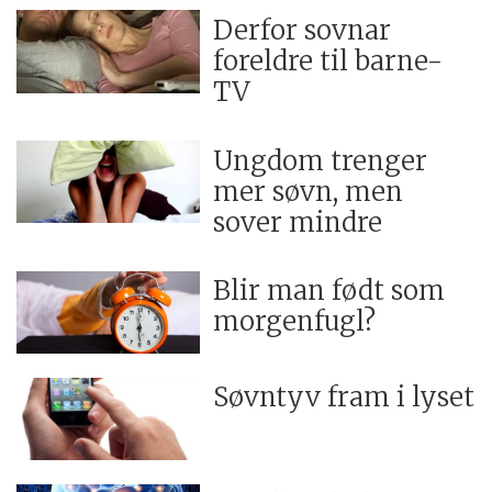
Derfor sovnar
foreldre til barne-
TV
Ungdom trenger
mer søvn, men
sover mindre
Blir man født som
morgenfugl?
Søvntyv fram i lyset