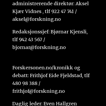
administrerende direktør: Aksel
Kjær Vidnes , tlf 922 47 741 /
aksel@forskning.no
Redaksjonssjef: Bjørnar Kjensli,
tlf 942 43 567 /
bjornar@forskning.no
Forskersonen.no/kronikk og
debatt: Frithjof Eide Fjeldstad, tlf
480 98 388 /
frithjof@forskning.no
Daglig leder: Even Hallgren