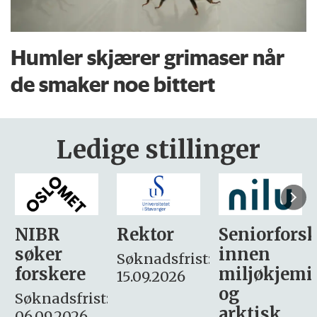
Humler skjærer grimaser når
de smaker noe bittert
Ledige stillinger
Rektor
Seniorforsker
Forskning.
innen
søker
Søknadsfrist:
miljøkjemi
nyhetsjour
15.09.2026
og
– fast
:
arktisk