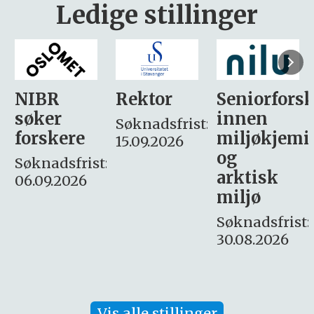
Ledige stillinger
Rektor
Seniorforsker
Forskning.
innen
søker
Søknadsfrist:
miljøkjemi
nyhetsjour
15.09.2026
og
– fast
:
arktisk
Søknadsfrist:
miljø
16. august.
Søknadsfrist:
30.08.2026
Vis alle stillinger