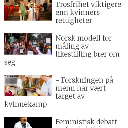
Trosfrihet viktigere
enn kvinners
rettigheter
Norsk modell for
måling av
likestilling brer om
seg
- Forskningen på
menn har vært
farget av
kvinnekamp
Feministisk debatt