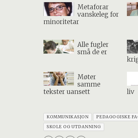
Metaforar
vanskeleg for
minoritetar
Alle fugler
små de er
kri
Møter
samme
tekster uansett
liv
KOMMUNIKASJON
PEDAGOGISKE FA
SKOLE OG UTDANNING