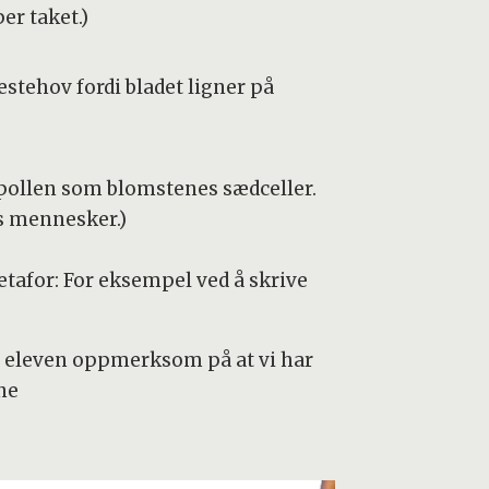
er taket.)
stehov fordi bladet ligner på
 pollen som blomstenes sædceller.
os mennesker.)
metafor: For eksempel ved å skrive
øre eleven oppmerksom på at vi har
ne