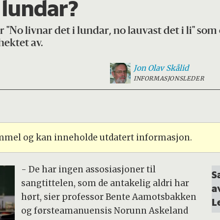
i lundar?
"No livnar det i lundar, no lauvast det i li" som
hektet av.
Jon Olav
Skålid
INFORMASJONSLEDER
ammel og kan inneholde utdatert informasjon.
- De har ingen assosiasjoner til
S
sangtittelen, som de antakelig aldri har
a
hørt, sier professor Bente Aamotsbakken
L
og førsteamanuensis Norunn Askeland