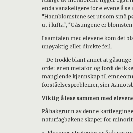
enda vanskeligere for elevene å se 
“Hannblomstene ser ut som små pøl
ut i lufta.”, “Gåsungene er blomstene 
I samtalen med elevene kom det bl
unøyaktig eller direkte feil.
- De trodde blant annet at gåsunge v
ordet er en metafor, og fordi de ikke
manglende kjennskap til emneområ
forståelsesproblemer, sier Aamots
Viktig å lese sammen med eleven
På bakgrunn av denne kartleggingen
naturfagbøkene skaper for minorit