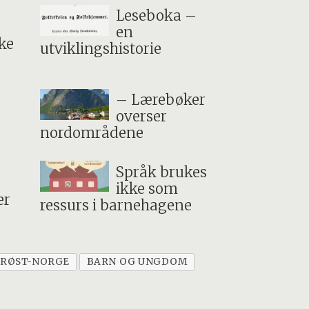
Leseboka –
en
kke
utviklingshistorie
– Lærebøker
overser
nordområdene
Språk brukes
ikke som
er
ressurs i barnehagene
SØRØST-NORGE
BARN OG UNGDOM