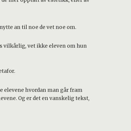
e mer opptatt av estetikk, eller av
nytte an til noe de vet noe om.
es vilkårlig, vet ikke eleven om hun
tafor.
ise elevene hvordan man går fram
evene. Og er det en vanskelig tekst,