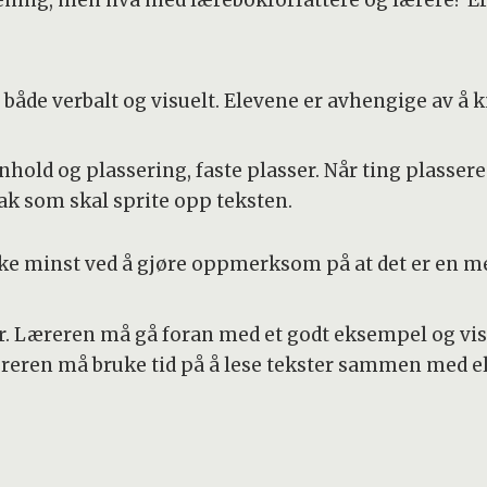
ening, men hva med lærebokforfattere og lærere? Er d
 både verbalt og visuelt. Elevene er avhengige av å k
nhold og plassering, faste plasser. Når ting plasser
ak som skal sprite opp teksten.
kke minst ved å gjøre oppmerksom på at det er en me
er. Læreren må gå foran med et godt eksempel og v
æreren må bruke tid på å lese tekster sammen med el