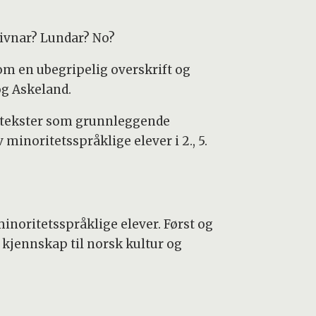
Livnar? Lundar? No?
om en ubegripelig overskrift og
og Askeland.
fagtekster som grunnleggende
minoritetsspråklige elever i 2., 5.
minoritetsspråklige elever. Først og
 kjennskap til norsk kultur og