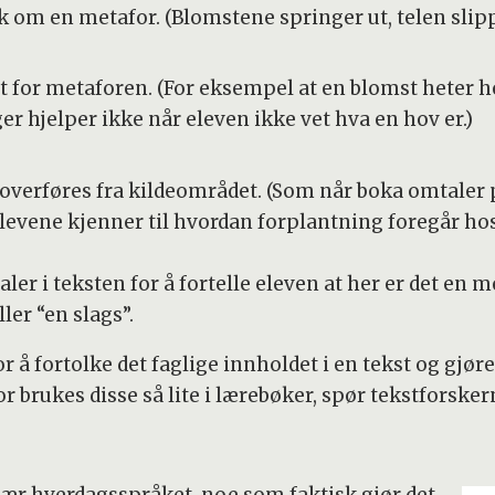
kk om en metafor. (Blomstene springer ut, telen slipp
 for metaforen. (For eksempel at en blomst heter he
ger hjelper ikke når eleven ikke vet hva en hov er.)
 overføres fra kildeområdet. (Som når boka omtaler
 elevene kjenner til hvordan forplantning foregår h
aler i teksten for å fortelle eleven at her er det en 
er “en slags”.
for å fortolke det faglige innholdet i en tekst og gj
 brukes disse så lite i lærebøker, spør tekstforsker
ær hverdagsspråket, noe som faktisk gjør det