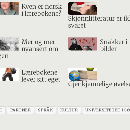
Kven er norsk
-
i lærebøkene?
Skjønnlitteratur er i
svaret
Mer og mer
Snakker i
nyansert om
bilder
gen
Lærebøkene
lever sitt eget
Gjenkjennelige øvels
G
PARTNER
SPRÅK
KULTUR
UNIVERSITETET I 