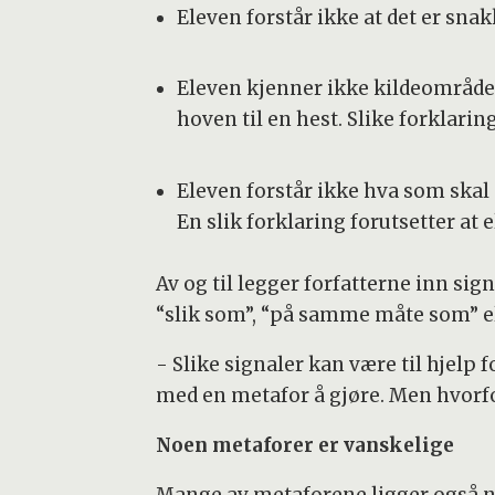
Eleven forstår ikke at det er sna
Eleven kjenner ikke kildeområdet
hoven til en hest. Slike forklarin
Eleven forstår ikke hva som skal
En slik forklaring forutsetter at
Av og til legger forfatterne inn sign
“slik som”, “på samme måte som” ell
- Slike signaler kan være til hjelp 
med en metafor å gjøre. Men hvorfor
Noen metaforer er vanskelige
Mange av metaforene ligger også n