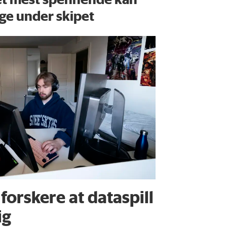
gge under skipet
forskere at dataspill
ig