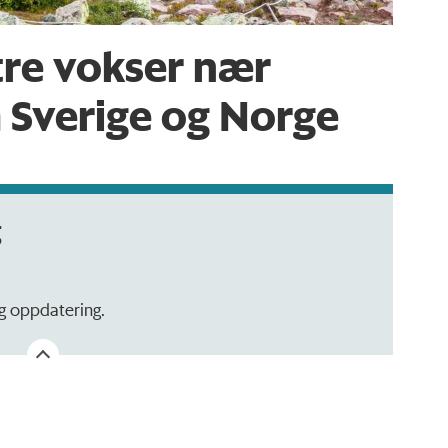
tre vokser nær
 Sverige og Norge
g
ig oppdatering.