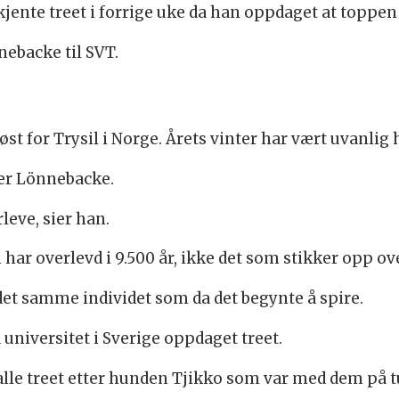
t kjente treet i forrige uke da han oppdaget at toppe
nebacke til SVT.
t øst for Trysil i Norge. Årets vinter har vært uvanli
ller Lönnebacke.
eve, sier han.
har overlevd i 9.500 år, ikke det som stikker opp ov
det samme individet som da det begynte å spire.
 universitet i Sverige oppdaget treet.
lle treet etter hunden Tjikko som var med dem på tu