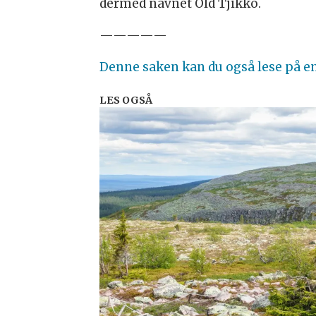
dermed navnet Old Tjikko.
—————
Denne saken kan du også lese på e
LES OGSÅ