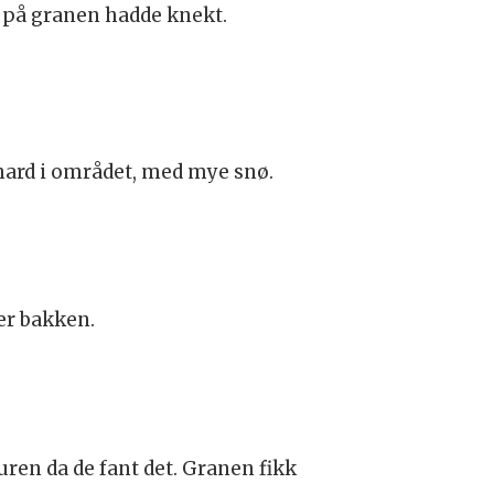
n på granen hadde knekt.
g hard i området, med mye snø.
er bakken.
ren da de fant det. Granen fikk