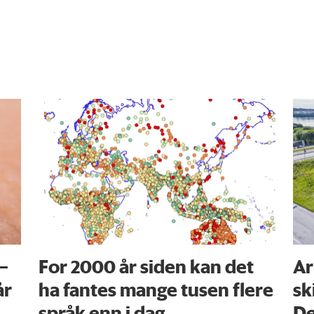
 –
For 2000 år siden kan det
Ar
år
ha fantes mange tusen flere
sk
språk enn i dag
De