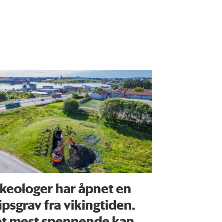
keologer har åpnet en
ipsgrav fra vikingtiden.
t mest spennende kan