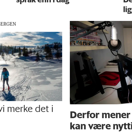
li
BERGEN
 vi merke det i
Derfor mener 
kan være nytt