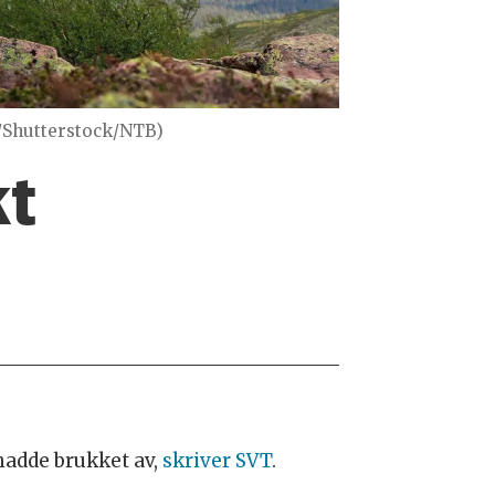
y/Shutterstock/NTB)
kt
hadde brukket av,
skriver SVT
.