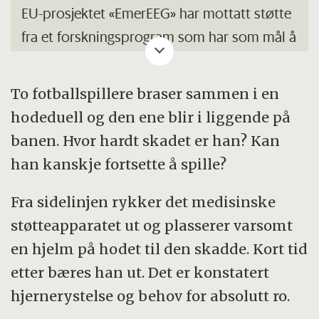
EU-prosjektet «EmerEEG» har mottatt støtte
Vanligvis utføres registreringen med 21
fra et forskningsprogram som har som mål å
elektroder. EEG brukes til å undersøke
hjelpe små og mellomstore bedrifter med å
hjernens funksjon, særlig ved ulike
utvikle forskningsbaserte løsninger.
To fotballspillere braser sammen i en
sykdommer som kan påvirke hjernen.
Bedriften Smartbrain har jobbet klinisk med
hodeduell og den ene blir i liggende på
Epilepsi er et typisk eksempel.
EEG og utviklet nye løsninger for å gjøre
banen. Hvor hardt skadet er han? Kan
målinger.
Bølgemønstrene betegnes som et
han kanskje fortsette å spille?
encefalogram og representerer elektriske
Sammenslutningen som består av åtte
Fra sidelinjen rykker det medisinske
signaler fra et stort antall nevroner i hjernen.
parter fra Tyskland, Norge, Wales, England
støtteapparatet ut og plasserer varsomt
Disse registreringene har blitt betegnet
og Estland søkte om og fikk et prosjekt med
en hjelm på hodet til den skadde. Kort tid
«hjernebølger».
ramme 1,5 millioner euro.
etter bæres han ut. Det er konstatert
EEG-signalet har en spenning som er veldig
hjernerystelse og behov for absolutt ro.
Smartbrain og SINTEF startet samarbeidet i
lav og svinger omtrent opptil 50 mikrovolt.