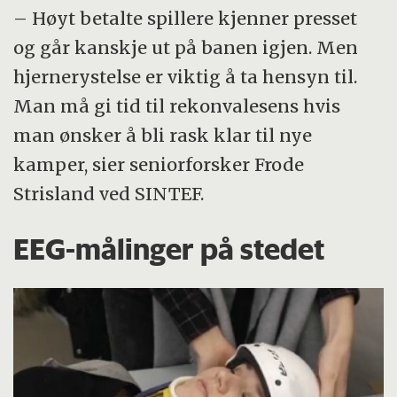
2010 med prosjektstøtte fra Innovasjon
– Høyt betalte spillere kjenner presset
Det måles først og fremst
Norge. Smartbrain har i dag to patenter, er
og går kanskje ut på banen igjen. Men
spenningsforskjeller mellom ulike deler av
arkitekt bak det totale konseptet, og
hjernerystelse er viktig å ta hensyn til.
hjernen.
prosjektkoordinator for EU-prosjektet, mens
Man må gi tid til rekonvalesens hvis
SINTEF har hatt ansvar for all elektronikk og
Som en av de første studerte tyskeren Hans
man ønsker å bli rask klar til nye
sensorutvikling i prosjektet.
Berger EEG-signaler hos mennesker i 1920-
kamper, sier seniorforsker Frode
årene.
Strisland ved SINTEF.
I forbindelse med epilepsi kan man se store
EEG-målinger på stedet
endringer i EEG-signalet. Det endrer seg også
når man åpner og lukker øynene eller i
forbindelse med søvn.