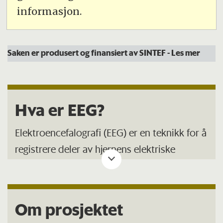
informasjon.
Saken er produsert og finansiert av SINTEF
- Les mer
Hva er EEG?
Elektroencefalografi (EEG) er en teknikk for å
registrere deler av hjernens elektriske
aktivitet. Undersøkelsen består i at man
plasserer elektroder på hodets overflate og
måler spenningsforskjeller mellem
Om prosjektet
elektrodene.