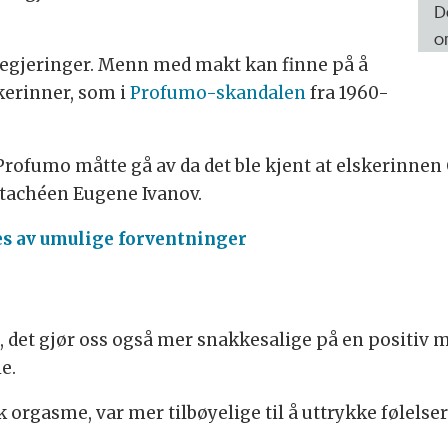
D
o
 regjeringer. Menn med makt kan finne på å
kerinner, som i
Profumo-skandalen
fra 1960-
rofumo måtte gå av da det ble kjent at elskerinnen 
ttachéen Eugene Ivanov.
s av umulige forventninger
 det gjør oss også mer snakkesalige på en positiv må
e.
 orgasme, var mer tilbøyelige til å uttrykke følelse