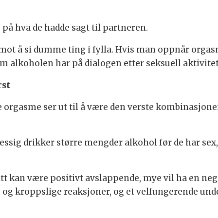
 på hva de hadde sagt til partneren.
r mot å si dumme ting i fylla. Hvis man oppnår orga
m alkoholen har på dialogen etter seksuell aktivite
rst
rgasme ser ut til å være den verste kombinasjonen.
ssig drikker større mengder alkohol før de har sex, 
 litt kan være positivt avslappende, mye vil ha en neg
e og kroppslige reaksjoner, og et velfungerende und