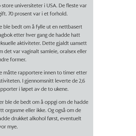
o store universiteter i USA. De fleste var
ift. 70 prosent var i et forhold.
e ble bedt om å fylle ut en nettbasert
agbok etter hver gang de hadde hatt
eksuelle aktiviteter. Dette gjaldt uansett
m det var vaginalt samleie, oralsex eller
ndre former.
e måtte rapportere innen to timer etter
ktiviteten. I gjennomsnitt leverte de 2,6
apporter i løpet av de to ukene.
er ble de bedt om å oppgi om de hadde
ått orgasme eller ikke. Og også om de
adde drukket alkohol først, eventuelt
vor mye.