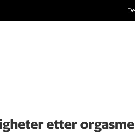
De
gheter etter orgasme