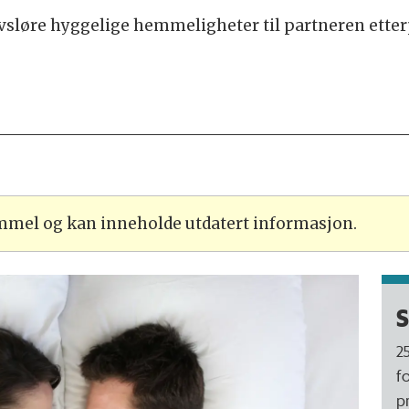
vsløre hyggelige hemmeligheter til partneren etterp
ammel og kan inneholde utdatert informasjon.
S
2
f
p