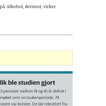
å. Alkohol, derimot, virker
lik ble studien gjort
53 personer mellom 18 og 45 år deltok i
orsøket over en toukersperiode. 78
rosent var kvinner. De ble rekruttert fra