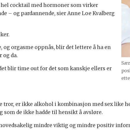
en hel cocktail med hormoner som virker
nde – og pardannende, sier Anne Loe Kvalberg
ker.
og orgasme oppnås, blir det lettere å ha en
r og da.
Sær
det blir time out for det som kanskje ellers er
pos
ett
tror, er ikke alkohol i kombinasjon med sex like hel
ng som de ikke hadde til hensikt å avsløre.
 hovedsakelig mindre viktig og mindre positiv info