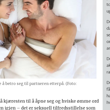
t
ug
D
d
s
o
a
D
a
r
D
å betro seg til partneren etterpå. (Foto:
f
h
få kjæresten til å åpne seg og hviske ømme ord
h
m igjen – det er seksuell tilfredsstillelse som