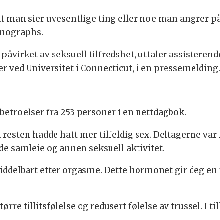
t man sier uvesentlige ting eller noe man angrer på,
onographs.
åvirket av seksuell tilfredshet, uttaler assistere
r ved Universitet i Connecticut, i en pressemelding.
betroelser fra 253 personer i en nettdagbok.
 resten hadde hatt mer tilfeldig sex. Deltagerne var fr
de samleie og annen seksuell aktivitet.
ddelbart etter orgasme. Dette hormonet gir deg en
ørre tillitsfølelse og redusert følelse av trussel. I 