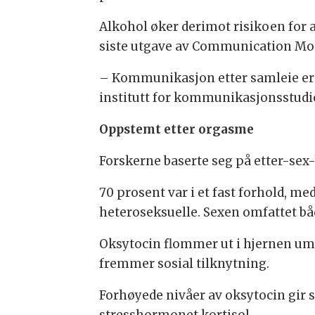
Alkohol øker derimot risikoen for a
siste utgave av Communication M
– Kommunikasjon etter samleie er p
institutt for kommunikasjonsstudie
Oppstemt etter orgasme
Forskerne baserte seg på etter-sex-
70 prosent var i et fast forhold, med
heteroseksuelle. Sexen omfattet bå
Oksytocin flommer ut i hjernen umi
fremmer sosial tilknytning.
Forhøyede nivåer av oksytocin gir st
stresshormonet kortisol.