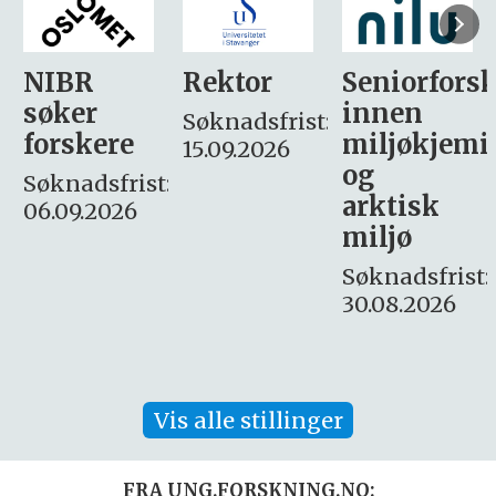
Rektor
Seniorforsker
Forskning.
innen
søker
Søknadsfrist:
miljøkjemi
nyhetsjour
15.09.2026
og
– fast
:
arktisk
Søknadsfrist:
miljø
16. august.
Søknadsfrist:
30.08.2026
Vis alle stillinger
FRA UNG.FORSKNING.NO: