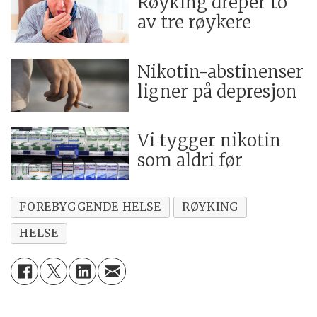
Røyking dreper to
av tre røykere
Nikotin-abstinenser
ligner på depresjon
Vi tygger nikotin
som aldri før
FOREBYGGENDE HELSE
RØYKING
HELSE