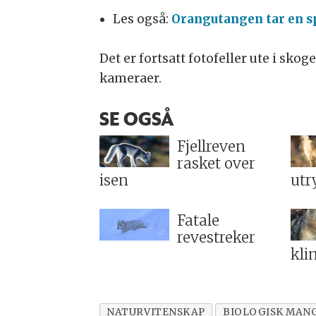
Les også:
Orangutangen tar en s
Det er fortsatt fotofeller ute i sko
kameraer.
SE OGSÅ
Fjellreven
rasket over
isen
utr
Fatale
revestreker
kli
NATURVITENSKAP
BIOLOGISK MAN