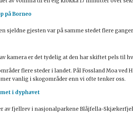
ldet av vomma til en elg klokka 17 minutter over se
p på Borneo
den sjeldne gjesten var på samme stedet flere ganger
v kamera er det tydelig at den har skiftet pels til hv
områder flere steder i landet. Pål Fossland Moa ved 
r mer vanlig i skogområder enn vi ofte tenker oss.
lmet i dyphavet
er av fjellrev i nasjonalparkene Blåjfella-Skjækerfje