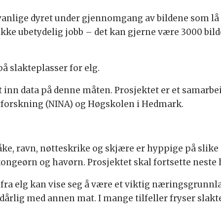
uvanlige dyret under gjennomgang av bildene som lå 
 ikke ubetydelig jobb – det kan gjerne være 3000 bil
 på slakteplasser for elg.
let inn data på denne måten. Prosjektet er et samar
urforskning (NINA) og Høgskolen i Hedmark.
åke, ravn, nøtteskrike og skjære er hyppige på slike 
ongeørn og havørn. Prosjektet skal fortsette neste 
fra elg kan vise seg å være et viktig næringsgrunnl
 dårlig med annen mat. I mange tilfeller fryser slakte