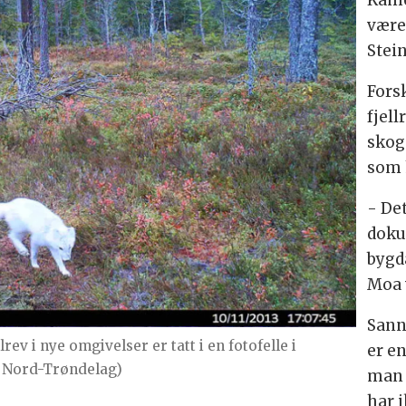
Kame
være 
Stei
Fors
fjell
skog
som 
- Det
doku
bygda
Moa 
Sanns
rev i nye omgivelser er tatt i en fotofelle i
er en
i Nord-Trøndelag)
man 
har 