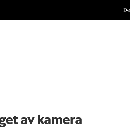
De
nget av kamera