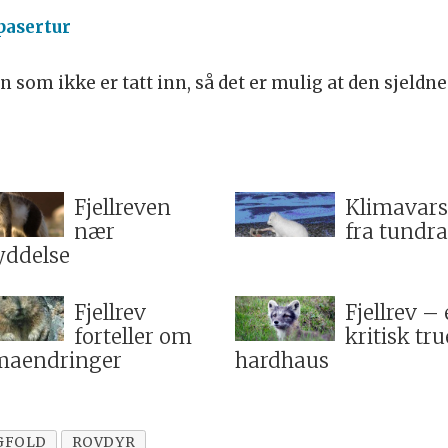
pasertur
gen som ikke er tatt inn, så det er mulig at den sjeld
Fjellreven
Klimavars
nær
fra tundr
yddelse
Fjellrev
Fjellrev –
forteller om
kritisk tru
maendringer
hardhaus
GFOLD
ROVDYR