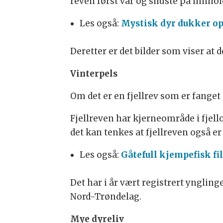
reven først var og snuste på innho
Les også:
Mystisk dyr dukker op
Deretter er det bilder som viser at 
Vinterpels
Om det er en fjellrev som er fanget a
Fjellreven har kjerneområde i fjell
det kan tenkes at fjellreven også e
Les også:
Gåtefull kjempefisk fi
Det har i år vært registrert yngling
Nord-Trøndelag.
Mye dyreliv