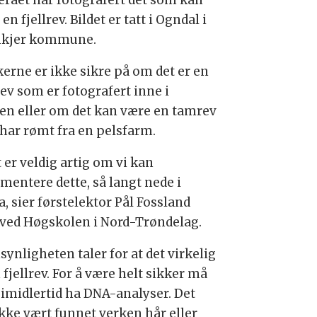
raet har fotografert det som kan
en fjellrev. Bildet er tatt i Ogndal i
nkjer kommune.
kerne er ikke sikre på om det er en
rev som er fotografert inne i
en eller om det kan være en tamrev
har rømt fra en pelsfarm.
 er veldig artig om vi kan
mentere dette, så langt nede i
, sier førstelektor Pål Fossland
ved Høgskolen i Nord-Trøndelag.
ynligheten taler for at det virkelig
 fjellrev. For å være helt sikker må
imidlertid ha DNA-analyser. Det
ikke vært funnet verken hår eller