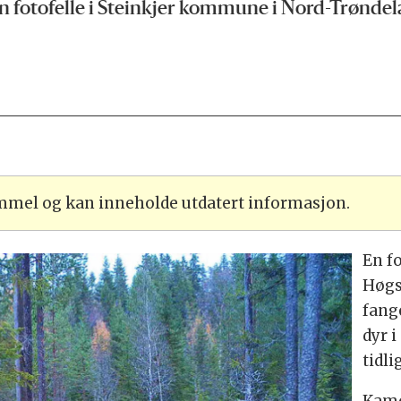
en fotofelle i Steinkjer kommune i Nord-Trøndel
ammel og kan inneholde utdatert informasjon.
En fo
Høgs
fang
dyr i
tidli