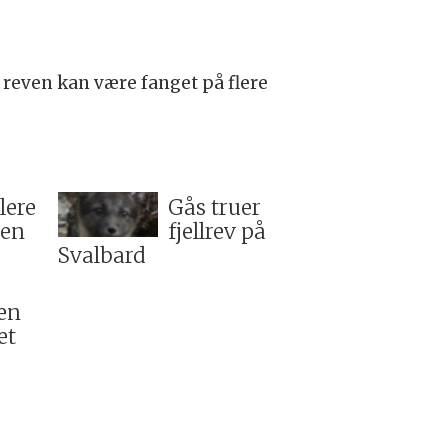
ne reven kan være fanget på flere
lere
Gås truer
aen
fjellrev på
Svalbard
 en
et