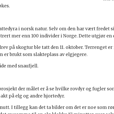
økes.
attedyra i norsk natur. Selv om den har vært fredet si
rert mer enn 100 individer i Norge. Dette utgjør en d
lrev på skogtur ble tatt den 11. oktober. Terrenget 
m er brukt som slakteplass av elgjegere.
åde med snaufjell.
sprosjekt der målet er å se hvilke rovdyr og fugler s
jakt på elg og andre hjortedyr.
utt. I tillegg kan det ta bilder om det er noe som rør