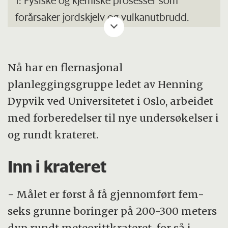
1: Fysiske og kjemiske prosesser som
forårsaker jordskjelv og vulkanutbrudd.
2: Årsaker til og virkninger av
klimaendringer.
3: Effekter av større meteorittnedslag på
Nå har en flernasjonal
klima.
planleggingsgruppe ledet av Henning
4: Hvordan sedimentære bassenger og
Dypvik ved Universitetet i Oslo, arbeidet
ressurser oppstår og utvikles.
med forberedelser til nye undersøkelser i
5: Hvordan mineralforekomster dannes
og rundt krateret.
under ulike geologiske betingelser.
Inn i krateret
- Målet er først å få gjennomført fem-
seks grunne boringer på 200-300 meters
dyp rundt meteorittkrateret, for så i