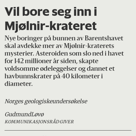
Vil bore seg inn i
Mjølnir-krateret
Nye boringer på bunnen av Barentshavet
skal avdekke mer av Mjølnir-kraterets
mysterier. Asteroiden som slo ned i havet
for 142 millioner år siden, skapte
voldsomme ødeleggelser og dannet et
havbunnskrater på 40 kilometer i
diameter.
Norges geologiske
undersøkelse
Gudmund
Løvø
KOMMUNIKASJONSRÅDGIVER