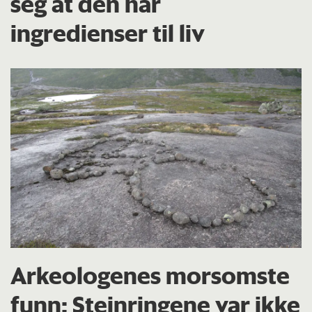
seg at den har
ingredienser til liv
Arkeologenes morsomste
funn: Steinringene var ikke