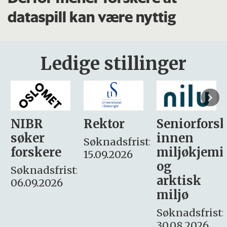
dataspill kan være nyttig
Ledige stillinger
Rektor
Seniorforsker
Forskning.
innen
søker
Søknadsfrist:
miljøkjemi
nyhetsjour
15.09.2026
og
– fast
:
arktisk
Søknadsfrist:
miljø
16. august.
Søknadsfrist:
30.08.2026