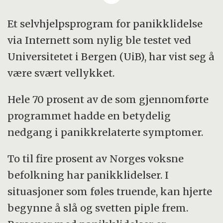
* Vanlige symptomer er hjertebank,
Et selvhjelpsprogram for panikklidelse
pustebesvær, svetting og uro, ofte
via Internett som nylig ble testet ved
forbundet med redsel for å bli gal,
Universitetet i Bergen (UiB), har vist seg å
besvime eller å dø.
være svært vellykket.
*Dersom anfallene er
Hele 70 prosent av de som gjennomførte
tilbakevendende og personens liv
programmet hadde en betydelig
innskrenkes av en frykt for å få nye
nedgang i panikkrelaterte symptomer.
panikkanfall, betegnes tilstanden som
en panikklidelse.
To til fire prosent av Norges voksne
befolkning har panikklidelser. I
* To til fire prosent av befolkningen
situasjoner som føles truende, kan hjerte
har panikklidelser.
begynne å slå og svetten piple frem.