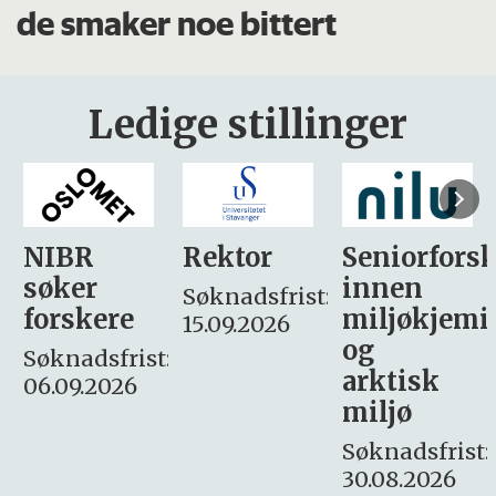
de smaker noe bittert
Ledige stillinger
Rektor
Seniorforsker
Forskning.
innen
søker
Søknadsfrist:
miljøkjemi
nyhetsjour
15.09.2026
og
– fast
:
arktisk
Søknadsfrist:
miljø
16. august.
Søknadsfrist:
30.08.2026