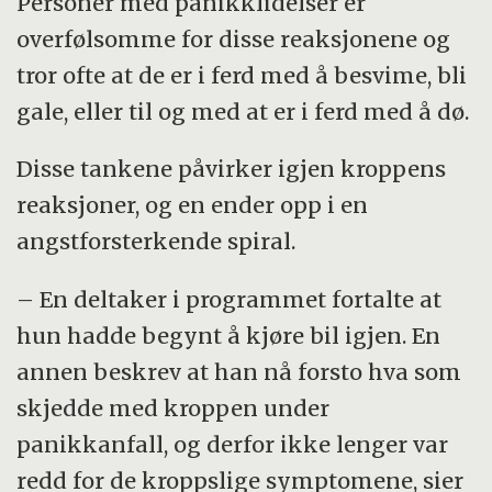
Personer med panikklidelser er
* Ofte utløses panikken i butikken, i
overfølsomme for disse reaksjonene og
køer, på kino, ved forelesninger eller
tror ofte at de er i ferd med å besvime, bli
ved reiser med offentlig transport.
gale, eller til og med at er i ferd med å dø.
* Angstanfallet går som regel over
Disse tankene påvirker igjen kroppens
etter ti minutter.
reaksjoner, og en ender opp i en
* Flere kvinner enn menn har
angstforsterkende spiral.
panikklidelser. Forholdet er 40 – 60
– En deltaker i programmet fortalte at
prosent.
hun hadde begynt å kjøre bil igjen. En
annen beskrev at han nå forsto hva som
skjedde med kroppen under
panikkanfall, og derfor ikke lenger var
redd for de kroppslige symptomene, sier