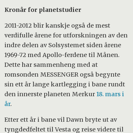
I nærheten av Jorda og Ceres produserer
Kronår for planetstudier
solcellene mer enn henholdsvis 10 og 1
kilowatt.
2011-2012 blir kanskje også de mest
verdifulle årene for utforskningen av den
indre delen av Solsystemet siden årene
Trykk på forstørrelsesglasset for større
1969-72 med Apollo-ferdene til Månen.
versjon.
(Illustrasjon: Reidar Trønnes)
Dette har sammenheng med at
romsonden MESSENGER også begynte
sin ett år lange kartlegging i bane rundt
den innerste planeten Merkur
18. mars i
år
.
Etter ett år i bane vil Dawn bryte ut av
tyngdedfeltet til Vesta og reise videre til