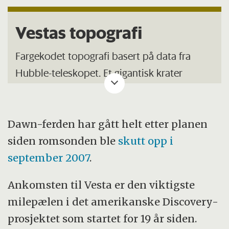
- Lasten av Xenon-drivstoff er 425 kg,
omtrent en tredel av romsondens totalvekt
Vestas topografi
på 1250 kg.
Fargekodet topografi basert på data fra
Edelgassen Xe blir ionisert av elektroner i et
Hubble-teleskopet. Et gigantisk krater
magnetfelt. De positive Xe-ionene blir
dekker den sørlige halvkulen.
deretter akselerert gjennom et 1.3 kilovolts
elektrostatisk felt, og skytes ut som en
Dawn-ferden har gått helt etter planen
ionestråle bak romsonden.
Trykk på forstørrelsesglasset for større
siden romsonden ble
skutt opp i
versjon.
(Illustrasjon: Reidar Trønnes)
Den elektriske kraften som brukes til
september 2007
.
ionisering og til elektromagnetiske felter
Ankomsten til Vesta er den viktigste
produseres av solcellepaneler på de to
milepælen i det amerikanske Discovery-
vingene.Sondens vingespenn er på 20 meter.
prosjektet som startet for 19 år siden.