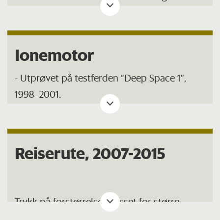
Reidar Trønnes om å skrive en sak om
prosjektet.
Ionemotor
- Utprøvet på testferden “Deep Space 1”,
1998- 2001.
- Drivstoffbeholdningen rekker til rundt 50
000 timer (70 prosent av reisetiden)
Reiserute, 2007-2015
- Motorkraften i løpet av 8-års Dawn-ferd
tilsvarer kraften fra 3-trinns Delta-raketten
som sendte Dawn ut i rommet.
Trykk på forstørrelsesglasset for større
versjon.
(Illustrasjon: Reidar Trønnes)