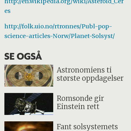
http://en.wikipedia.org/wiki/Asteroid_Cer
es
http://folk.uio.no/rtronnes/Publ-pop-
science-articles-Norw/Planet-Solsyst/
SE OGSÅ
Astronomiens ti
største oppdagelser
Romsonde gir
Einstein rett
Fant solsystemets