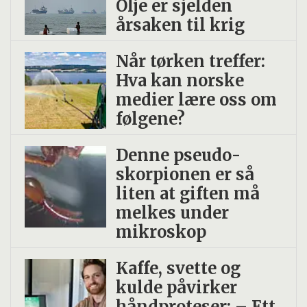
Olje er sjelden
årsaken til krig
Når tørken treffer:
Hva kan norske
medier lære oss om
følgene?
Denne pseudo­
skorpionen er så
liten at giften må
melkes under
mikroskop
Kaffe, svette og
kulde påvirker
håndproteser: – Ett