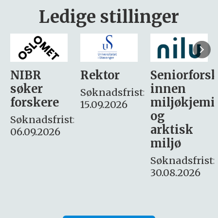
Ledige stillinger
Rektor
Seniorforsker
Forskning.
innen
søker
Søknadsfrist:
miljøkjemi
nyhetsjour
15.09.2026
og
– fast
:
arktisk
Søknadsfrist:
miljø
16. august.
Søknadsfrist:
30.08.2026