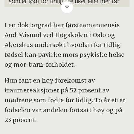
unngår alt som kan minne om traumet.
som er født for tidlig, tre uker eller mer før
beregnet fødselstermin.
Man kan erfare delvis eller full
I en doktorgrad har førsteamanuensis
hukommelsessvikt for den traumatiske
Et prematurt barn er født før uke 37 i
Aud Misund ved Høgskolen i Oslo og
opplevelsen eller vedvarende symptomer
svangerskapet.
Akershus undersøkt hvordan for tidlig
på psykisk overfølsomhet eller
Barn født før uke 32 er meget prematurt
fødsel kan påvirke mors psykiske helse
alarmberedskap. Symptomer som
født og født cirka to måneder for tidlig.
og mor-barn-forholdet.
søvnvansker, økt irritabilitet,
konsentrasjonsvansker og økt lettskremthet
Barn født før uke 28 er ekstremt premature
Hun fant en høy forekomst av
er vanlige.
barn og født cirka tre måneder for tidlig. Et
traumereaksjoner på 52 prosent av
for tidlig født barn er dårlig rustet til å klare
mødrene som fødte for tidlig. To år etter
et liv utenfor livmoren. Mange av
fødselen var andelen fortsatt høy og på
reguleringsmekanismene er dårlig utviklet,
23 prosent.
og organene er umodne.