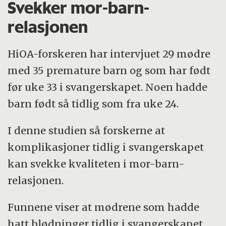
Svekker mor-barn-
Barna har problemer med ernæringen,
relasjonen
varmereguleringen og lungefunksjonen, og
de har nedsatt motstandskraft mot
HiOA-forskeren har intervjuet 29 mødre
infeksjoner.
med 35 premature barn og som har født
før uke 33 i svangerskapet. Noen hadde
Særlig barn med fødselsvekt under 1500
barn født så tidlig som fra uke 24.
gram kan få problemer med
lungefunksjonene.
I denne studien så forskerne at
komplikasjoner tidlig i svangerskapet
Kilde: Store norske leksikon og Markestad, T.
kan svekke kvaliteten i mor-barn-
Klinisk Pediatri 2016
relasjonen.
Funnene viser at mødrene som hadde
hatt blødninger tidlig i svangerskapet,