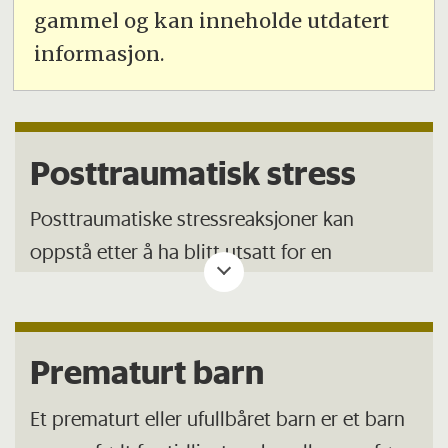
gammel og kan inneholde utdatert
informasjon.
Posttraumatisk stress
Posttraumatiske stressreaksjoner kan
oppstå etter å ha blitt utsatt for en
eksepsjonell stor belastning av
katastrofekarakter. Det kan dreie seg om
tilbakevendende gjenopplevelse av traumet
Prematurt barn
eller sterkt ubehag når man utsettes for noe
som minner om traumet, eller at man
Et prematurt eller ufullbåret barn er et barn