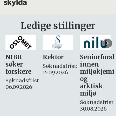
skylda
Ledige stillinger
Rektor
Seniorforsker
Forskning.
innen
søker
Søknadsfrist:
miljøkjemi
nyhetsjour
15.09.2026
og
– fast
:
arktisk
Søknadsfrist:
miljø
16. august.
Søknadsfrist:
30.08.2026