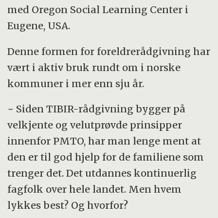
foreldre og barn kan gjenopprettes
med Oregon Social Learning Center i
• Metoden innebærer aktiv innøving av
Eugene, USA.
alternative måter å møte og håndtere barnet
Denne formen for foreldrerådgivning har
på
vært i aktiv bruk rundt om i norske
kommuner i mer enn sju år.
− Siden TIBIR-rådgivning bygger på
velkjente og velutprøvde prinsipper
innenfor PMTO, har man lenge ment at
den er til god hjelp for de familiene som
trenger det. Det utdannes kontinuerlig
fagfolk over hele landet. Men hvem
lykkes best? Og hvorfor?