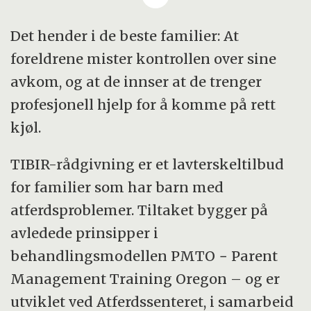
atferdsproblemer
• Målet med behandlingen er at barnet og
Det hender i de beste familier: At
foreldre gjenoppretter en positiv relasjon
foreldrene mister kontrollen over sine
slik at opposisjonell atferd brytes og positiv
avkom, og at de innser at de trenger
utvikling fremmes.
profesjonell hjelp for å komme på rett
• En metode der foreldrene gjennom et
kjøl.
behandlingsforløp trenes i alternative
oppdragelsesferdigheter som fremmer
TIBIR-rådgivning er et lavterskeltilbud
prososial atferd og reduserer avvikende
for familier som har barn med
atferd.
atferdsproblemer. Tiltaket bygger på
• Foreldrene lærer seg å identifisere,
avledede prinsipper i
definere og observere barnets atferd på nye
behandlingsmodellen PMTO − Parent
måter. Kommunikasjonsmønsteret i familien
Management Training Oregon – og er
endres slik at positiv involvering mellom
utviklet ved Atferdssenteret, i samarbeid