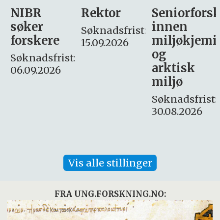
Rektor
Seniorforsker
Forskning.
innen
søker
Søknadsfrist:
miljøkjemi
nyhetsjour
15.09.2026
og
– fast
:
arktisk
Søknadsfrist:
miljø
16. august.
Søknadsfrist:
30.08.2026
Vis alle stillinger
FRA UNG.FORSKNING.NO: