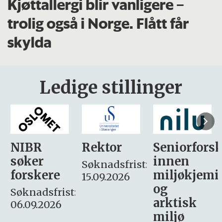
Kjøttallergi blir vanligere –
trolig også i Norge. Flått får
skylda
Ledige stillinger
Rektor
Seniorforsker
Forskning.
innen
søker
Søknadsfrist:
miljøkjemi
nyhetsjour
15.09.2026
og
– fast
:
arktisk
Søknadsfrist:
miljø
16. august.