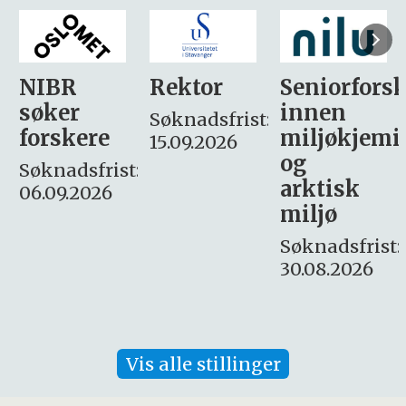
Rektor
Seniorforsker
Forskning.
innen
søker
Søknadsfrist:
miljøkjemi
nyhetsjour
15.09.2026
og
– fast
:
arktisk
Søknadsfrist:
miljø
16. august.
Søknadsfrist:
30.08.2026
Vis alle stillinger