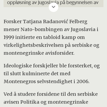
oppløsning av Jugoslavia på begynnelsen av
1990-tallet.
Forsker Tatjana Radanović Felberg
I 1991 erklærte republikkene Slovenia og
mener Nato-bombingen av Jugoslavia i
Kroatia seg som uavhengige stater, og i 1992
1999 initierte en tabloid kamp om
ble Bosnia-Hercegovina uavhengig.
virkelighetsbeskrivelsen på serbiske og
Rundt 100 000 mennesker ble drept i løpet
montenegrinske avisforsider.
av krigen i Bosnia-Hercegovina, inkludert de
Ideologiske forskjeller ble forsterket, og
savnede.
til slutt kulminerte det med
Over 2 millioner mennesker ble ofre for
Montenegros selvstendighet i 2006.
etnisk rensing, halvparten som flyktninger,
Ved å studere forsidene til den serbiske
halvparten som internt fordrevne.
avisen Politika og montenegrinske