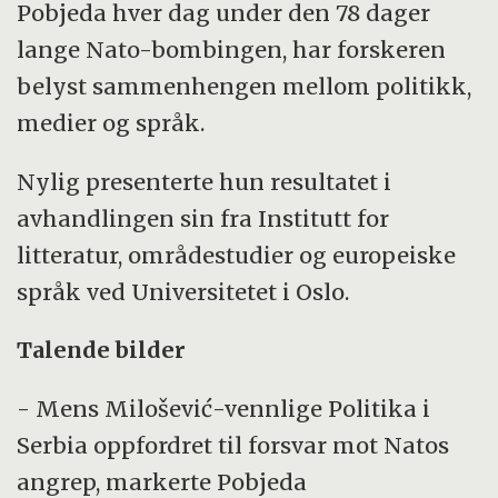
I november 1995 inngikk Serbia, Krotia og
Pobjeda hver dag under den 78 dager
Bosnia-Hercegovina Dayton-fredsavtalen
lange Nato-bombingen, har forskeren
etter forhandlinger i den amerikanske
belyst sammenhengen mellom politikk,
delstaten Ohio.
medier og språk.
Nylig presenterte hun resultatet i
avhandlingen sin fra Institutt for
litteratur, områdestudier og europeiske
språk ved Universitetet i Oslo.
Talende bilder
- Mens Milošević-vennlige Politika i
Serbia oppfordret til forsvar mot Natos
angrep, markerte Pobjeda