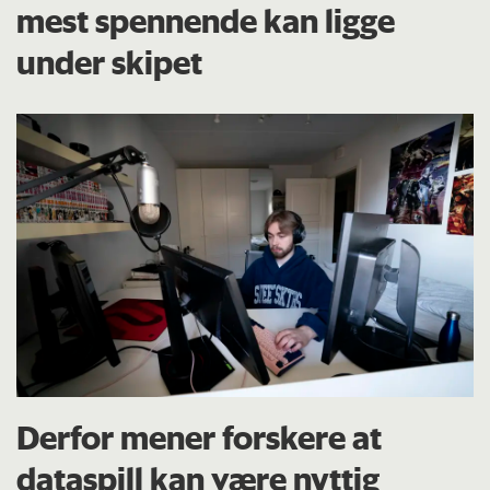
mest spennende kan ligge
under skipet
Derfor mener forskere at
dataspill kan være nyttig