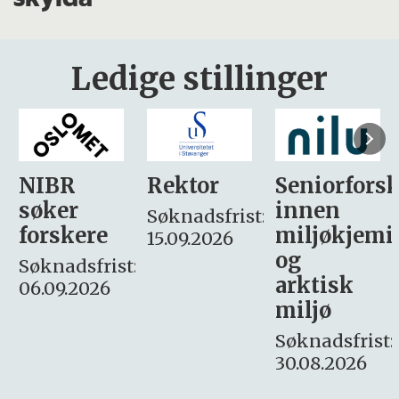
Ledige stillinger
Rektor
Seniorforsker
Forskning.
innen
søker
Søknadsfrist:
miljøkjemi
nyhetsjour
15.09.2026
og
– fast
:
arktisk
Søknadsfrist:
miljø
16. august.
Søknadsfrist:
30.08.2026