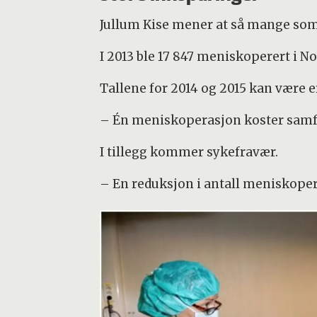
Jullum Kise mener at så mange som 
I 2013 ble 17 847 meniskoperert i N
Tallene for 2014 og 2015 kan være e
– Én meniskoperasjon koster samfu
I tillegg kommer sykefravær.
– En reduksjon i antall meniskopera