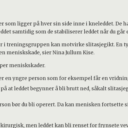
er som ligger på hver sin side inne i kneleddet. D
eddet samtidig som de stabiliserer leddet når du går e
r i treningsgruppen kan motvirke slitasjegikt. En 
 en meniskskade, sier Nina Jullum Kise.
typer meniskskader.
 er en yngre person som for eksempel får en vridnin
på at leddet begynner å bli brutt ned, såkalt slitasjeg
rson bør du bli operert. Da kan menisken fortsette 
 kirurgisk, men leddet kan bli renset for frynsete vev