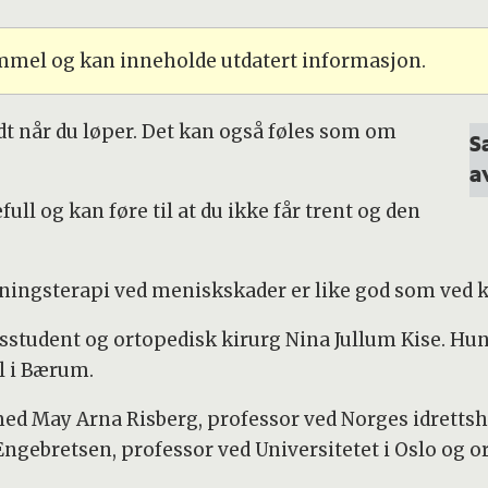
ammel og kan inneholde utdatert informasjon.
t når du løper. Det kan også føles som om
S
a
ll og kan føre til at du ikke får trent og den
reningsterapi ved meniskskader er like god som ved k
dsstudent og ortopedisk kirurg Nina Jullum Kise. Hu
l i Bærum.
ed May Arna Risberg, professor ved Norges idrettsh
ngebretsen, professor ved Universitetet i Oslo og o