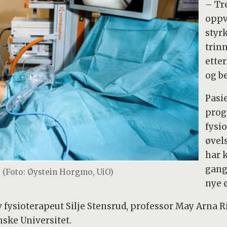
– Tr
oppv
styr
trinn
ette
og be
Pasie
prog
fysi
øvel
har 
gang 
. (Foto: Øystein Horgmo, UiO)
nye 
fysioterapeut Silje Stensrud, professor May Arna R
nske Universitet.