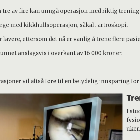
tre av fire kan unngå operasjon med riktig trening
orge med kikkhullsoperasjon, såkalt artroskopi.
r lavere, ettersom det nå er vanlig å trene flere pa
nnet anslagsvis i overkant av 16 000 kroner.
sjoner vil altså føre til en betydelig innsparing fo
Tre
I st
fysio
uker