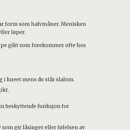
e har form som halvmåner. Menisken
ller løper.
type gikt som forekommer ofte hos
g i kneet mens du står slalom.
ikt.
sin beskyttende funksjon for
 som gir låsinger eller følelsen av