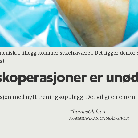
enisk. I tillegg kommer sykefraværet. Det ligger derfor s
x)
skoperasjoner er unø
sjon med nytt treningsopplegg. Det vil gi en enorm
Thomas
Olafsen
KOMMUNIKASJONSRÅDGIVER