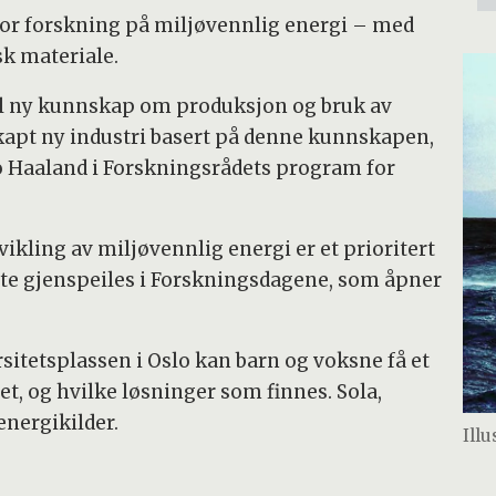
 for forskning på miljøvennlig energi – med
sk materiale.
til ny kunnskap om produksjon og bruk av
skapt ny industri basert på denne kunnskapen,
 Haaland i Forskningsrådets program for
kling av miljøvennlig energi er et prioritert
tte gjenspeiles i Forskningsdagene, som åpner
rsitetsplassen i Oslo kan barn og voksne få et
t, og hvilke løsninger som finnes. Sola,
energikilder.
Ill