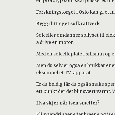
en prototyp som skal plasseres ute
Forskningstorget i Oslo kan gi et i
Bygg ditt eget solkraftverk
Solceller omdanner sollyset til elek
å drive en motor.
Med en solcelleplate i silisium og et
Men du selv er også en brukbar ene
eksempel et TV-apparat.
Er du heldig får du også smake spe
ett punkt der det blir svært varmt. 
Hva skjer når isen smelter?
Klimaendringene får breene og isen