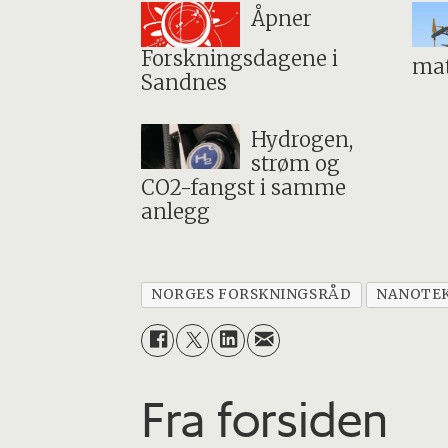
Åpner
Forskningsdagene i
mat
Sandnes
Hydrogen,
strøm og
CO2-fangst i samme
anlegg
NORGES FORSKNINGSRÅD
NANOTE
Fra forsiden