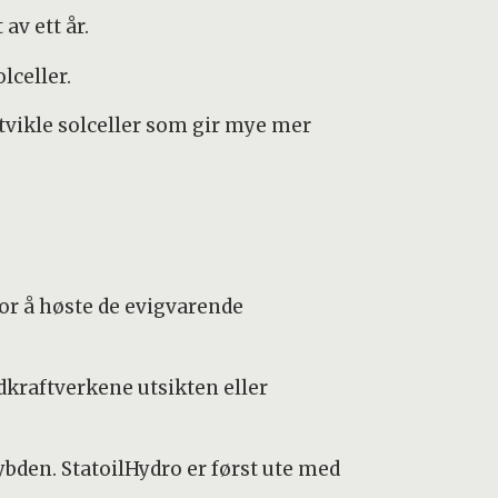
av ett år.
lceller.
utvikle solceller som gir mye mer
for å høste de evigvarende
ndkraftverkene utsikten eller
bden. StatoilHydro er først ute med