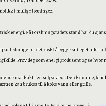
nfor Karmøy i oktober 2009.
nnblikk i mulige løsninger.
trisk energi. På Forskningsrådets stand har du sjansen
 par ledninger er det raskt å bygge sitt eget lille so
rgikilde. Prøv deg som energiprodusent og se hvor m
nnende mat kokt i en solparabol. Den krumme, blan
Varmen kan brukes til å koke vann eller grille.
 ved polene til å smelte. Forskerne prøver å