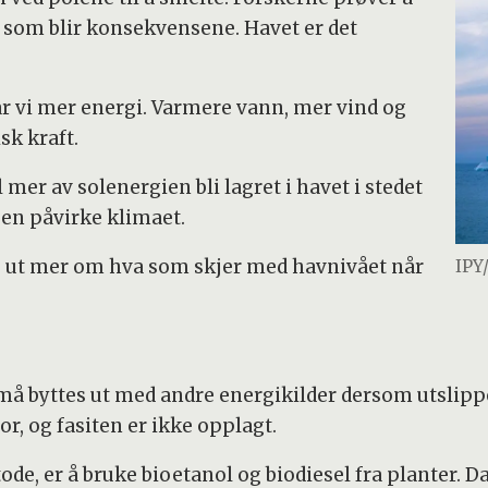
va som blir konsekvensene. Havet er det
får vi mer energi. Varmere vann, mer vind og
sk kraft.
 mer av solenergien bli lagret i havet i stedet
igjen påvirke klimaet.
ne ut mer om hva som skjer med havnivået når
IPY
f må byttes ut med andre energikilder dersom utslip
or, og fasiten er ikke opplagt.
de, er å bruke bioetanol og biodiesel fra planter. D