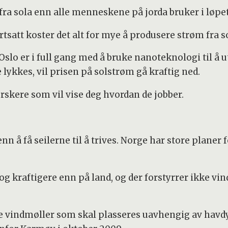
 fra sola enn alle menneskene på jorda bruker i løpet 
tsatt koster det alt for mye å produsere strøm fra so
Oslo er i full gang med å bruke nanoteknologi til å 
ykkes, vil prisen på solstrøm gå kraftig ned.
rskere som vil vise deg hvordan de jobber.
n å få seilerne til å trives. Norge har store planer 
og kraftigere enn på land, og der forstyrrer ikke vi
de vindmøller som skal plasseres uavhengig av havdy