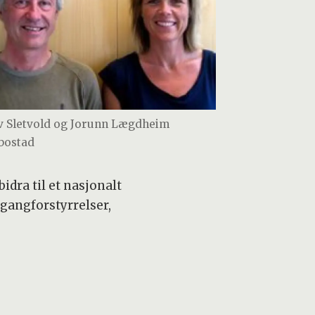
v Sletvold og Jorunn Lægdheim
bostad
idra til et nasjonalt
 gangforstyrrelser,