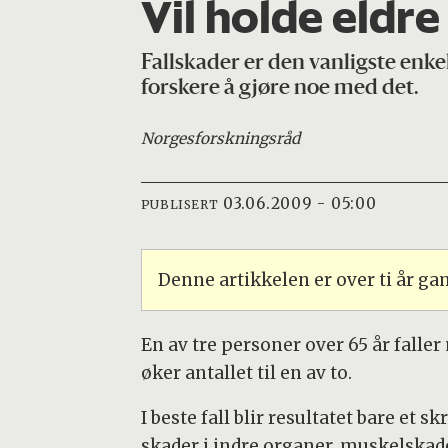
Vil holde eldre
Fallskader er den vanligste enke
forskere å gjøre noe med det.
Norges
forskningsråd
03.06.2009 - 05:00
PUBLISERT
Denne artikkelen er over ti år g
En av tre personer over 65 år faller
øker antallet til en av to.
I beste fall blir resultatet bare et s
skader i indre organer, muskelskade