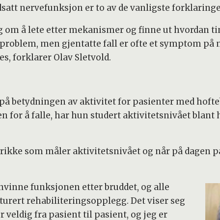
att nervefunksjon er to av de vanligste forklaring
g om å lete etter mekanismer og finne ut hvordan 
problem, men gjentatte fall er ofte et symptom på no
es, forklarer Olav Sletvold.
på betydningen av aktivitet for pasienter med hoft
en for å falle, har hun studert aktivitetsnivået bla
ikke som måler aktivitetsnivået og når på dagen pas
jenvinne funksjonen etter bruddet, og alle
kturert rehabiliteringsopplegg. Det viser seg
r veldig fra pasient til pasient, og jeg er