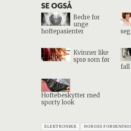
SE OGSÅ
Bedre for
unge
hoftepasienter
seg
Kvinner like
sprø som før
fall
Hoftebeskytter med
sporty look
ELEKTRONIKK
NORGES FORSKNING