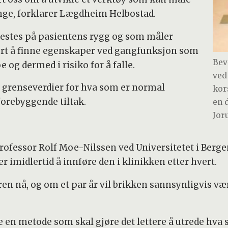
ge, forklarer Lægdheim Helbostad.
festes på pasientens rygg og som måler
rt å finne egenskaper ved gangfunksjon som
Bev
og dermed i risiko for å falle.
ved 
ne grenseverdier for hva som er normal
kor
forebyggende tiltak.
en 
Jor
ofessor Rolf Moe-Nilssen ved Universitetet i Bergen
er imidlertid å innføre den i klinikken etter hvert.
en nå, og om et par år vil brikken sannsynligvis vær
 en metode som skal gjøre det lettere å utrede hva 