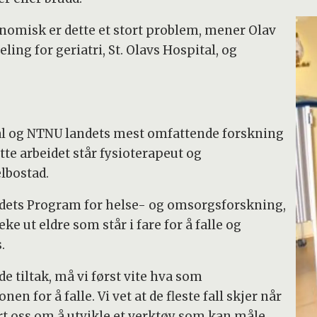
misk er dette et stort problem, mener Olav
ling for geriatri, St. Olavs Hospital, og
ital og NTNU landets mest omfattende forskning
ette arbeidet står fysioterapeut og
lbostad.
rådets Program for helse- og omsorgsforskning,
 ut eldre som står i fare for å falle og
.
e tiltak, må vi først vite hva som
en for å falle. Vi vet at de fleste fall skjer når
ert oss om å utvikle et verktøy som kan måle