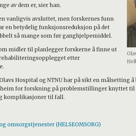
nge av dem er, sier han.
en vanligvis avsluttet, men forskernes funn
har en betydelig funksjonsreduksjon på det
obbelt så mange som før ganghjelpemiddel.
 om midler til planlegger forskerne å finne ut
Ola
rehabiliteringsopplegget etter
Hel
e.
Olavs Hospital og NTNU har på sikt en målsetting å b
heim for forskning på problemstillinger knyttet til
 komplikasjoner til fall.
 og omsorgstjenester (HELSEOMSORG)