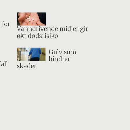
 for
Vanndrivende midler gir
økt dødsrisiko
Gulv som
hindrer
all
skader