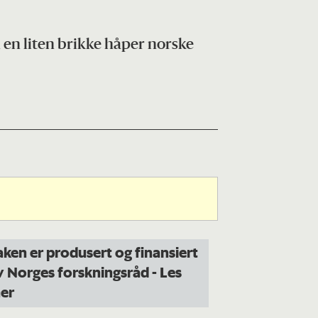
d en liten brikke håper norske
aken er produsert og finansiert
v Norges forskningsråd
- Les
er