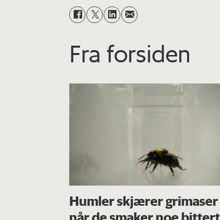
Fra forsiden
Humler skjærer grimaser
når de smaker noe bittert