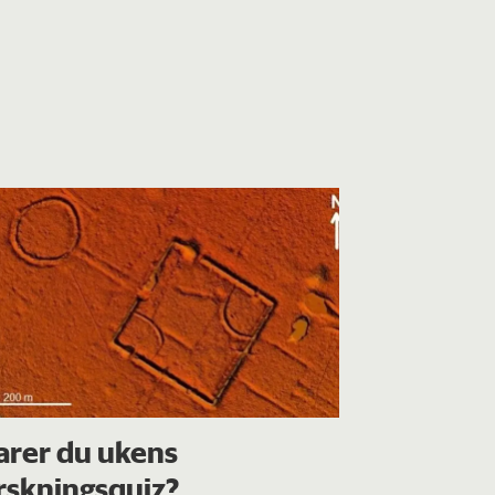
arer du ukens
rskningsquiz?