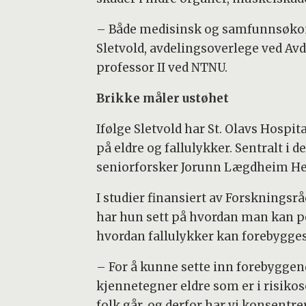
– Både medisinsk og samfunnsøkono
Sletvold, avdelingsoverlege ved Avde
professor II ved NTNU.
Brikke måler ustøhet
Ifølge Sletvold har St. Olavs Hosp
på eldre og fallulykker. Sentralt i d
seniorforsker Jorunn Lægdheim He
I studier finansiert av Forsknings
har hun sett på hvordan man kan peke
hvordan fallulykker kan forebygges
– For å kunne sette inn forebyggend
kjennetegner eldre som er i risikoson
folk går, og derfor har vi konsentr