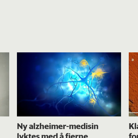
Ny alzheimer-medisin
Kl
lyktes med å fjerne
fo