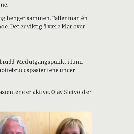
ene.
ting henger sammen. Faller man én
e. Det er viktig å være klar over
ebrudd. Med utgangspunkt i funn
nt hoftebruddspasientene under
ientene er aktive. Olav Sletvold er